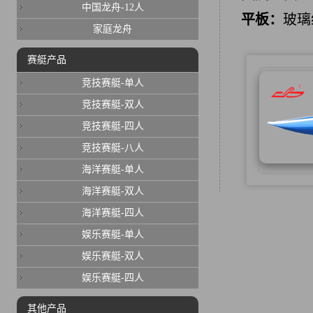
中国龙舟-12人
平板：
玻璃
家庭龙舟
赛艇产品
竞技赛艇-单人
竞技赛艇-双人
竞技赛艇-四人
竞技赛艇-八人
海洋赛艇-单人
海洋赛艇-双人
海洋赛艇-四人
娱乐赛艇-单人
娱乐赛艇-双人
娱乐赛艇-四人
其他产品