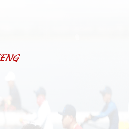
heng Kayak
|
PeiSheng Dragon Boat
|
站内搜索
|
登录
全球分布 |
荣誉资质
|
发展历程
|
赛事相册
赛事服务
联系我们
在线
客服
联系
电话
官方