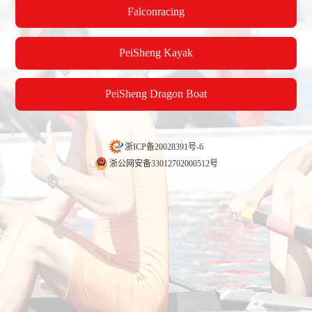
Falconracing
PeiSheng Kayak
PeiSheng Dragon Boat
浙ICP备20028391号-6
公司简介
more >
more
浙公网安备33012702000512号
培生船艇为陕西省第十八届运动会青少年组皮划艇静水项目提供全天候零距离高质优效竞赛
杭州千岛湖培生船艇有限公司是一家专业生产赛艇、皮划艇、双体裁判艇
龙舟、碳纤桨、水上运动器材、游艇、汽车零部件、风电机舱罩等碳纤维
玻璃钢制品的专业厂家。生产的赛艇、皮划艇、双体裁判艇均是2006-200