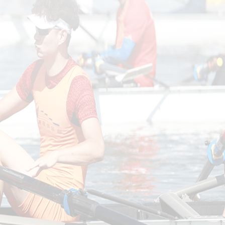
微信
快速链接
 >
、
和
9年