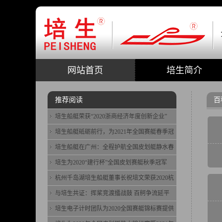
网站首页
培生简介
推荐阅读
百
培生船艇荣获“2020浙商经济年度创新企业”
培生船艇砥砺前行，为2021年全国赛艇春季冠
培生船艇在广州：全程护航全国皮划艇静水春
培生为2020“建行杯”全国皮划赛艇秋季冠军
杭州千岛湖培生船艇董事长祝培文荣获2020杭
与培生共证：挥桨竞渡擂战鼓 百舸争流延平
培生电子计时团队为2020全国赛艇锦标赛提供