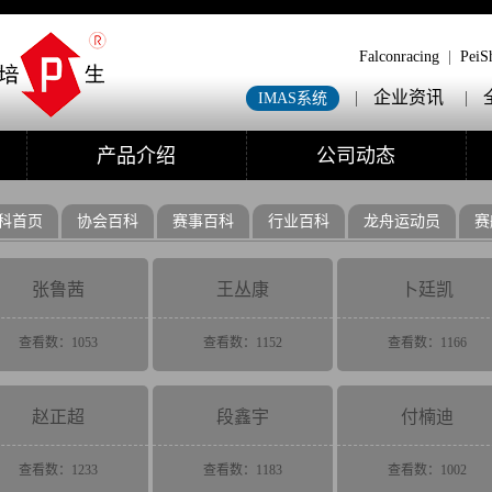
Falconracing
|
PeiS
|
企业资讯
|
IMAS系统
产品介绍
公司动态
科首页
协会百科
赛事百科
行业百科
龙舟运动员
赛
张鲁茜
王丛康
卜廷凯
查看数：1053
查看数：1152
查看数：1166
赵正超
段鑫宇
付楠迪
查看数：1233
查看数：1183
查看数：1002