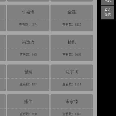
电话
官方
许嘉琪
全鑫
微信
查看数：1174
查看数：1215
高玉涛
杨凯
查看数：985
查看数：1069
曾婧
沈宇飞
查看数：847
查看数：1114
熊伟
宋家臻
查看数：968
查看数：1347