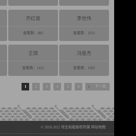
齐红俊
李世伟
查看数：883
查看数：1031
王琪
冯俊杰
查看数：1422
查看数：1002
1
2
3
4
5
6
下一页
© 2018-2022
培生船艇
版权所属
网站地图