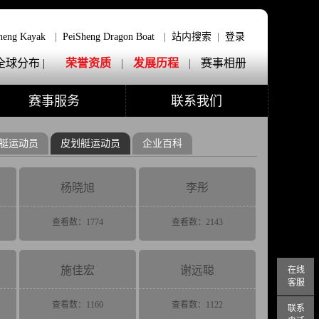
heng Kayak
|
PeiSheng Dragon Boat
|
站内搜索
|
登录
全球分布 |
荣誉资质
|
发展历程
|
赛事相册
赛事服务
联系我们
艇运动员
皮划艇运动员
企业百科
杨晓旭
李彤
查看数：1774
查看数：2143
施佳宏
谢远聪
在线
客服
查看数：1160
查看数：1122
联系