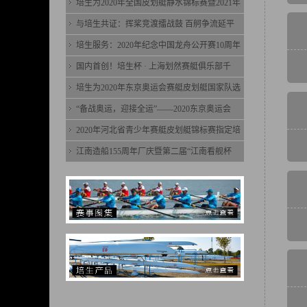
培生为2020年全国皮划艇静水锦标赛暨2021年
与培生共证：挥桨竞渡擂战鼓 百舸争流延平
培生服务：2020年纪念中国龙舟公开赛10周年
国内首创！培生杯 · 上海划然赛艇俱乐部千
培生为2020年东京奥运会赛艇皮划艇国家队选
“备战奥运，迎接全运”——2020东京奥运会
2020年河北省青少年赛艇皮划艇锦标赛指定培
江南造船155周年厂庆暨第二届“江南看舰杯