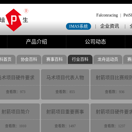
Falconracing
|
PeiS
|
企业资讯
|
IMAS系统
产品介绍
公司动态
科首页
协会百科
赛事百科
行业百科
龙舟运动员
赛
马术项目硬件要求
马术项目代表人物
射箭项目比赛规
查看数：973
查看数：855
查看数：936
射箭项目简介
射箭项目重要赛事
射箭项目硬件要
查看数：1010
查看数：1497
查看数：1237