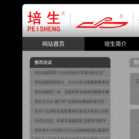
网站首页
培生简介
推荐阅读
百
培生船艇荣获“2020浙商经济年度创新企业”
培生船艇砥砺前行，为2021年全国赛艇春季冠
培生船艇在广州：全程护航全国皮划艇静水春
培生为2020“建行杯”全国皮划赛艇秋季冠军
杭州千岛湖培生船艇董事长祝培文荣获2020杭
与培生共证：挥桨竞渡擂战鼓 百舸争流延平
培生电子计时团队为2020全国赛艇锦标赛提供