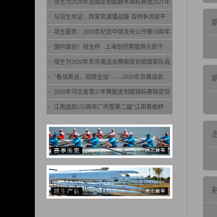
培生为2020年全国皮划艇静水锦标赛暨2021年
与培生共证：挥桨竞渡擂战鼓 百舸争流延平
培生服务：2020年纪念中国龙舟公开赛10周年
国内首创！培生杯 · 上海划然赛艇俱乐部千
培生为2020年东京奥运会赛艇皮划艇国家队选
“备战奥运，迎接全运”——2020东京奥运会
2020年河北省青少年赛艇皮划艇锦标赛指定培
江南造船155周年厂庆暨第二届“江南看舰杯