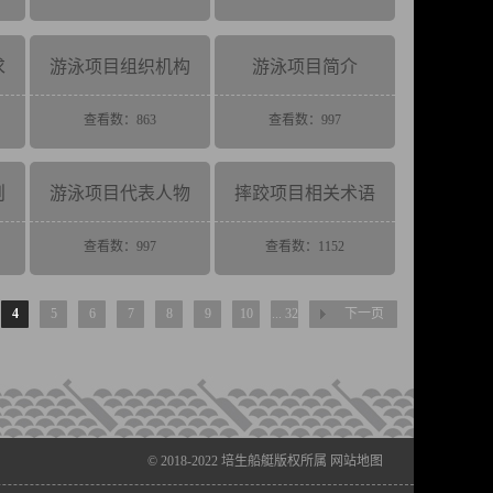
求
游泳项目组织机构
游泳项目简介
查看数：863
查看数：997
则
游泳项目代表人物
摔跤项目相关术语
查看数：997
查看数：1152
4
5
6
7
8
9
10
... 32
下一页
© 2018-2022
培生船艇
版权所属
网站地图