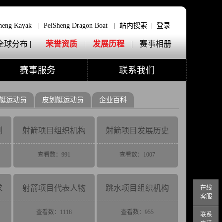
heng Kayak
|
PeiSheng Dragon Boat
|
站内搜索
|
登录
全球分布 |
荣誉资质
|
发展历程
|
赛事相册
赛事服务
联系我们
艇运动员
皮划艇运动员
企业百科
则
射箭项目组织机构
射箭项目发展历史
查看数：991
查看数：1007
求
射箭项目代表人物
跳水项目组织机构
在线
客服
查看数：1118
查看数：955
联系