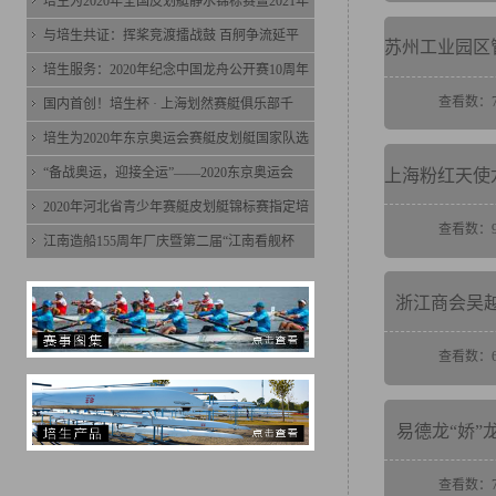
培生为2020年全国皮划艇静水锦标赛暨2021年
与培生共证：挥桨竞渡擂战鼓 百舸争流延平
培生服务：2020年纪念中国龙舟公开赛10周年
查看数：7
国内首创！培生杯 · 上海划然赛艇俱乐部千
培生为2020年东京奥运会赛艇皮划艇国家队选
“备战奥运，迎接全运”——2020东京奥运会
2020年河北省青少年赛艇皮划艇锦标赛指定培
查看数：9
江南造船155周年厂庆暨第二届“江南看舰杯
浙江商会吴
查看数：6
易德龙“娇”
查看数：7