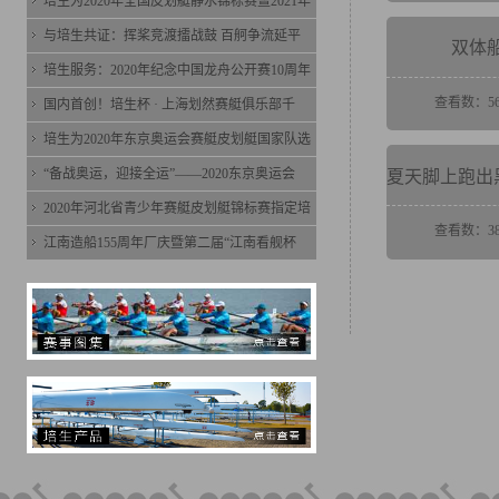
培生为2020年全国皮划艇静水锦标赛暨2021年
与培生共证：挥桨竞渡擂战鼓 百舸争流延平
双体
培生服务：2020年纪念中国龙舟公开赛10周年
查看数：56
国内首创！培生杯 · 上海划然赛艇俱乐部千
培生为2020年东京奥运会赛艇皮划艇国家队选
“备战奥运，迎接全运”——2020东京奥运会
2020年河北省青少年赛艇皮划艇锦标赛指定培
查看数：38
江南造船155周年厂庆暨第二届“江南看舰杯