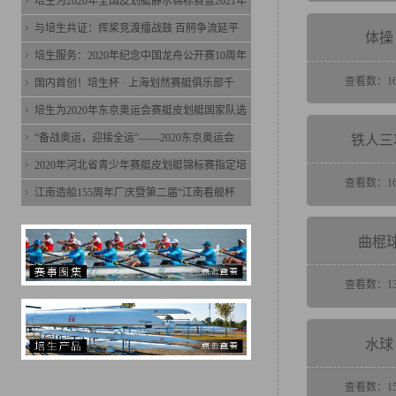
培生为2020年全国皮划艇静水锦标赛暨2021年
与培生共证：挥桨竞渡擂战鼓 百舸争流延平
体操
培生服务：2020年纪念中国龙舟公开赛10周年
查看数：16
国内首创！培生杯 · 上海划然赛艇俱乐部千
培生为2020年东京奥运会赛艇皮划艇国家队选
“备战奥运，迎接全运”——2020东京奥运会
铁人三
2020年河北省青少年赛艇皮划艇锦标赛指定培
查看数：16
江南造船155周年厂庆暨第二届“江南看舰杯
曲棍
查看数：13
水球
查看数：15