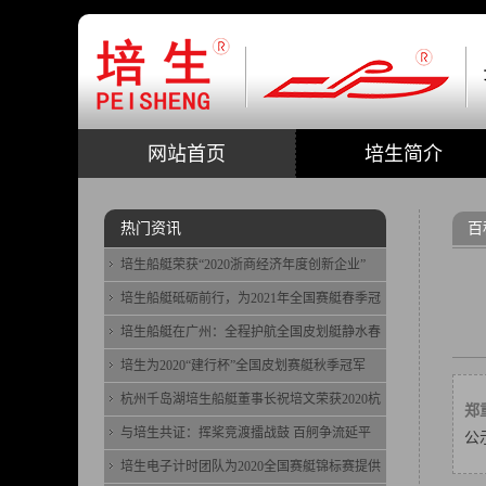
网站首页
培生简介
热门资讯
百
培生船艇荣获“2020浙商经济年度创新企业”
培生船艇砥砺前行，为2021年全国赛艇春季冠
培生船艇在广州：全程护航全国皮划艇静水春
培生为2020“建行杯”全国皮划赛艇秋季冠军
杭州千岛湖培生船艇董事长祝培文荣获2020杭
郑
与培生共证：挥桨竞渡擂战鼓 百舸争流延平
公
培生电子计时团队为2020全国赛艇锦标赛提供