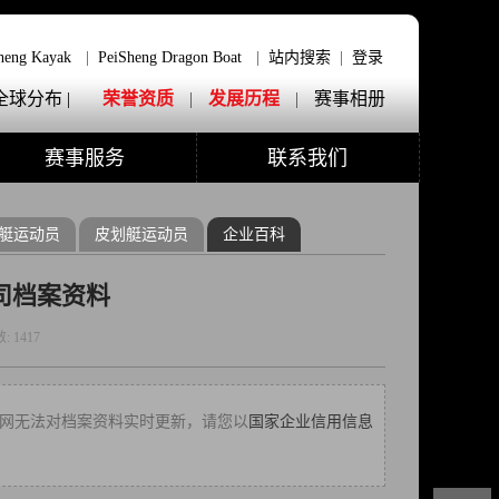
heng Kayak
|
PeiSheng Dragon Boat
|
站内搜索
|
登录
全球分布 |
荣誉资质
|
发展历程
|
赛事相册
赛事服务
联系我们
艇运动员
皮划艇运动员
企业百科
司档案资料
数:
1417
30，本网无法对档案资料实时更新，请您以
国家企业信用信息