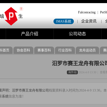
Falconracing
|
PeiS
|
企业资讯
|
IMAS系统
产品介绍
公司动态
科首页
协会百科
赛事百科
行业百科
龙舟运动员
赛
汨罗市赛王龙舟有限公
海外站
2024-4-9 13:30
|
查看
重声明：
汨罗市赛王龙舟有限公司
档案资料录入时间为2024-4-9 13:
示系统
信息为准！