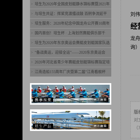
培生为2020年全国皮划艇静水锦标赛暨2021年
与培生共证：挥桨竞渡擂战鼓 百舸争流延平
刘
培生服务：2020年纪念中国龙舟公开赛10周年
经
国内首创！培生杯 · 上海划然赛艇俱乐部千
龙
培生为2020年东京奥运会赛艇皮划艇国家队选
询
“备战奥运，迎接全运”——2020东京奥运会
2020年河北省青少年赛艇皮划艇锦标赛指定培
江南造船155周年厂庆暨第二届“江南看舰杯
版
对
（