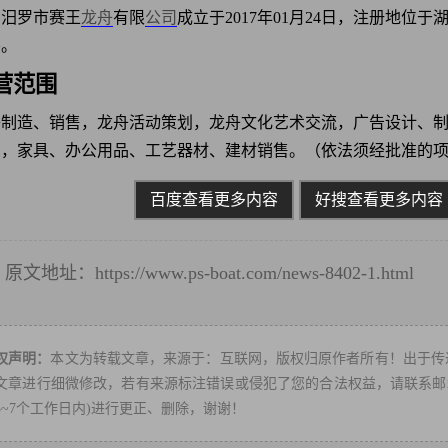
汨罗市赛王
龙舟
有限
公司
成立于2017年01月24日，注册地位
伟。
营范围
舟制造、销售，龙舟活动策划，龙舟文化艺术交流，广告设计、
），家具、办公用品、工艺器材、建材销售。（依法须经批准的
百度查看更多内容
好搜查看更多内容
原文地址：
https://www.ps-boat.com/news-8402-1.html
转
权声明：
本文为转载文章，来源于：互联网，版权归原作者所有！出于传
文章进行细微修改，若有来源标注错误或侵犯了您的合法权益，请联系邮箱：ps
3~7个工作日内)进行更正、删除，谢谢！