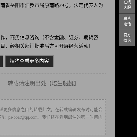
在线
于湖南省岳阳市汨罗市屈原南路39号，法定代表人为
客服
联系
电话
官方
制作，商务信息咨询（不含金融、证券、期货咨
微信
项目，经相关部门批准后方可开展经营活动）
搜狗查看更多内容
载请注明出处【
培生船艇
】
递更多信息之目的转载此文，在转载编辑发布时可能会
-boat@qq.com，我们将在看到邮件的第一时间内