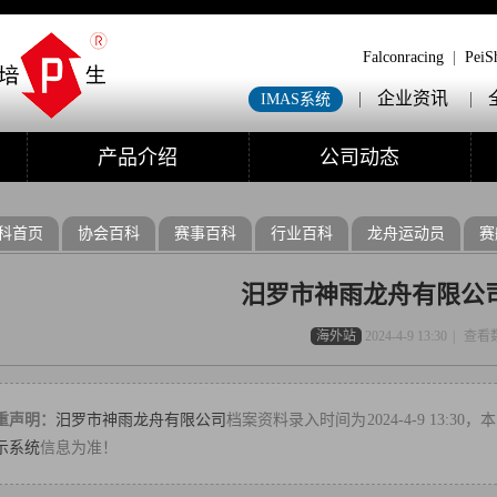
Falconracing
|
PeiS
|
企业资讯
|
IMAS系统
产品介绍
公司动态
科首页
协会百科
赛事百科
行业百科
龙舟运动员
赛
汨罗市神雨龙舟有限公
海外站
2024-4-9 13:30
|
查看
重声明：
汨罗市神雨龙舟有限公司
档案资料录入时间为2024-4-9 13:
示系统
信息为准！