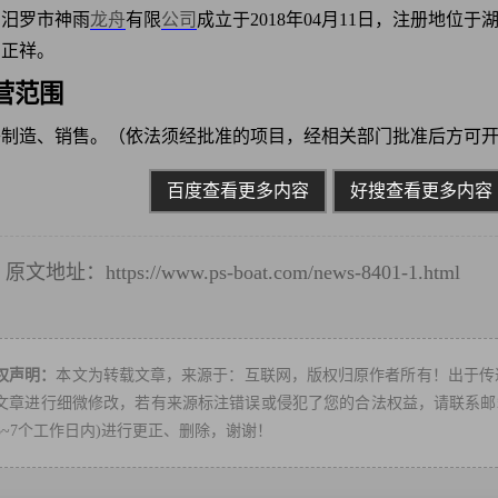
汨罗市神雨
龙舟
有限
公司
成立于2018年04月11日，注册地
阳正祥。
营范围
舟制造、销售。（依法须经批准的项目，经相关部门批准后方可
百度查看更多内容
好搜查看更多内容
原文地址：
https://www.ps-boat.com/news-8401-1.html
转
权声明：
本文为转载文章，来源于：互联网，版权归原作者所有！出于传
文章进行细微修改，若有来源标注错误或侵犯了您的合法权益，请联系邮箱：ps
3~7个工作日内)进行更正、删除，谢谢！