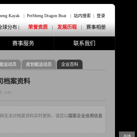
heng Kayak
|
PeiSheng Dragon Boat
|
站内搜索
|
登录
全球分布 |
荣誉资质
|
发展历程
|
赛事相册
赛事服务
联系我们
艇运动员
皮划艇运动员
企业百科
司档案资料
数:
1448
30，本网无法对档案资料实时更新，请您以
国家企业信用信息
在线