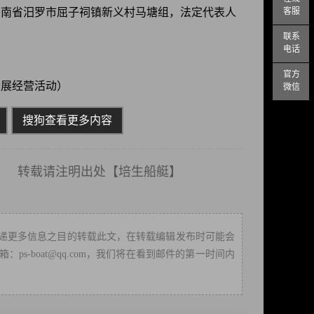
客服
位于湖南省汨罗市屈子祠镇新义村马塘组，法定代表人
联系
电话
官方
开展经营活动）
微信
搜狗查看更多内容
载请注明出处【
培生船艇
】
递更多信息之目的转载此文，在转载编辑发布时可能会
-boat@qq.com，我们将在看到邮件的第一时间内