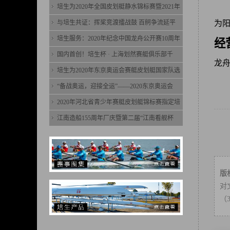
培生为2020年全国皮划艇静水锦标赛暨2021年
与培生共证：挥桨竞渡擂战鼓 百舸争流延平
为
培生服务：2020年纪念中国龙舟公开赛10周年
经
国内首创！培生杯 · 上海划然赛艇俱乐部千
龙
培生为2020年东京奥运会赛艇皮划艇国家队选
“备战奥运，迎接全运”——2020东京奥运会
2020年河北省青少年赛艇皮划艇锦标赛指定培
江南造船155周年厂庆暨第二届“江南看舰杯
版
对
（