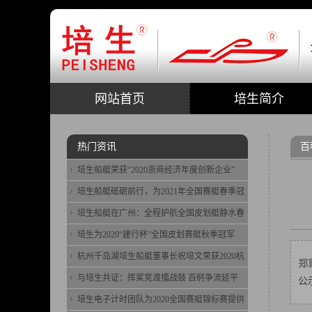
网站首页
培生简介
热门资讯
百
培生船艇荣获“2020浙商经济年度创新企业”
培生船艇砥砺前行，为2021年全国赛艇春季冠
培生船艇在广州：全程护航全国皮划艇静水春
培生为2020“建行杯”全国皮划赛艇秋季冠军
杭州千岛湖培生船艇董事长祝培文荣获2020杭
郑
与培生共证：挥桨竞渡擂战鼓 百舸争流延平
公
培生电子计时团队为2020全国赛艇锦标赛提供