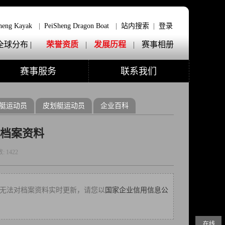
heng Kayak
|
PeiSheng Dragon Boat
|
站内搜索
|
登录
全球分布 |
荣誉资质
|
发展历程
|
赛事相册
赛事服务
联系我们
艇运动员
皮划艇运动员
企业百科
档案资料
数:
1422
9，本网无法对档案资料实时更新，请您以
国家企业信用信息公
在线