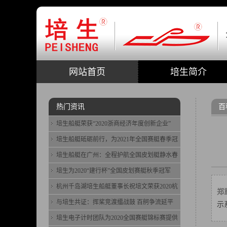
网站首页
培生简介
热门资讯
百
培生船艇荣获“2020浙商经济年度创新企业”
培生船艇砥砺前行，为2021年全国赛艇春季冠
培生船艇在广州：全程护航全国皮划艇静水春
培生为2020“建行杯”全国皮划赛艇秋季冠军
杭州千岛湖培生船艇董事长祝培文荣获2020杭
郑
与培生共证：挥桨竞渡擂战鼓 百舸争流延平
示
培生电子计时团队为2020全国赛艇锦标赛提供