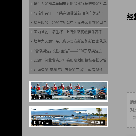
培生为2020年全国皮划艇静水锦标赛暨2021年
与培生共证：挥桨竞渡擂战鼓 百舸争流延平
经
培生服务：2020年纪念中国龙舟公开赛10周年
国内首创！培生杯 · 上海划然赛艇俱乐部千
培生为2020年东京奥运会赛艇皮划艇国家队选
“备战奥运，迎接全运”——2020东京奥运会
2020年河北省青少年赛艇皮划艇锦标赛指定培
江南造船155周年厂庆暨第二届“江南看舰杯
版
对
（