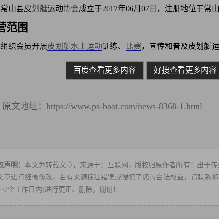
常山县皮
划艇
运动
协会
成立于2017年06月07日，注册地位于
营范围
组织会员开展
皮划艇
水上运动
训练、
比赛
，宣传和普及皮划艇
百度查看更多内容
好搜查看更多内容
原文地址：
https://www.ps-boat.com/news-8368-1.html
转
权声明：
本文为转载文章，来源于：互联网，版权归原作者所有！出于传
文章进行细微修改，若有来源标注错误或侵犯了您的合法权益，请联系邮箱：ps
3~7个工作日内)进行更正、删除，谢谢！