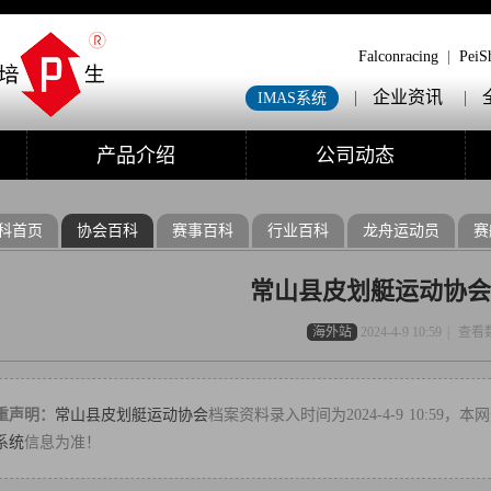
Falconracing
|
PeiS
|
企业资讯
|
IMAS系统
产品介绍
公司动态
科首页
协会百科
赛事百科
行业百科
龙舟运动员
赛
常山县皮划艇运动协会
海外站
2024-4-9 10:59
|
查看
重声明：
常山县皮划艇运动协会
档案资料录入时间为2024-4-9 10:5
系统
信息为准！