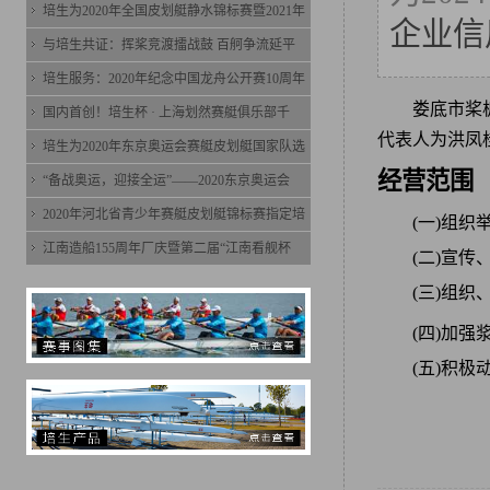
培生为2020年全国皮划艇静水锦标赛暨2021年
企业信
与培生共证：挥桨竞渡擂战鼓 百舸争流延平
培生服务：2020年纪念中国龙舟公开赛10周年
娄底市桨
国内首创！培生杯 · 上海划然赛艇俱乐部千
代表人为洪凤
培生为2020年东京奥运会赛艇皮划艇国家队选
经营范围
“备战奥运，迎接全运”——2020东京奥运会
2020年河北省青少年赛艇皮划艇锦标赛指定培
(一)组
江南造船155周年厂庆暨第二届“江南看舰杯
(二)宣
(三)组
(四)加
(五)积极