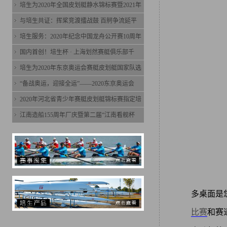
培生为2020年全国皮划艇静水锦标赛暨2021年
与培生共证：挥桨竞渡擂战鼓 百舸争流延平
培生服务：2020年纪念中国龙舟公开赛10周年
国内首创！培生杯 · 上海划然赛艇俱乐部千
培生为2020年东京奥运会赛艇皮划艇国家队选
“备战奥运，迎接全运”——2020东京奥运会
2020年河北省青少年赛艇皮划艇锦标赛指定培
江南造船155周年厂庆暨第二届“江南看舰杯
多桌面是您
比赛
和赛