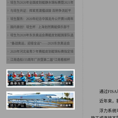
培生为2020年全国皮划艇静水锦标赛暨2021年
与培生共证：挥桨竞渡擂战鼓 百舸争流延平
培生服务：2020年纪念中国龙舟公开赛10周年
国内首创！培生杯 · 上海划然赛艇俱乐部千
培生为2020年东京奥运会赛艇皮划艇国家队选
“备战奥运，迎接全运”——2020东京奥运会
2020年河北省青少年赛艇皮划艇锦标赛指定培
江南造船155周年厂庆暨第二届“江南看舰杯
通过FIS
近年来，
浮力系统