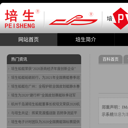
网站首页
培生简介
热门资讯
百科首页
培生船艇荣获“2020浙商经济年度创新企业”
培生船艇砥砺前行，为2021年全国赛艇春季冠
培生船艇在广州：全程护航全国皮划艇静水春
培生为2020“建行杯”全国皮划赛艇秋季冠军
杭州千岛湖培生船艇董事长祝培文荣获2020杭
郑重声明：
I
与培生共证：挥桨竞渡擂战鼓 百舸争流延平
示系统
信息为
培生电子计时团队为2020全国赛艇锦标赛提供