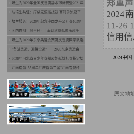
郑重声
培生为2020年全国皮划艇静水锦标赛暨2021年
202
与培生共证：挥桨竞渡擂战鼓 百舸争流延平
培生服务：2020年纪念中国龙舟公开赛10周年
11-
国内首创！培生杯 · 上海划然赛艇俱乐部千
信用信
培生为2020年东京奥运会赛艇皮划艇国家队选
“备战奥运，迎接全运”——2020东京奥运会
2024中
2020年河北省青少年赛艇皮划艇锦标赛指定培
江南造船155周年厂庆暨第二届“江南看舰杯
原文地