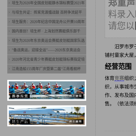
郑重声
培生为2020年全国皮划艇静水锦标赛暨2021年
料录入时
与培生共证：挥桨竞渡擂战鼓 百舸争流延平
培生服务：2020年纪念中国龙舟公开赛10周年
请您以
国内首创！培生杯 · 上海划然赛艇俱乐部千
培生为2020年东京奥运会赛艇皮划艇国家队选
汨罗市罗
“备战奥运，迎接全运”——2020东京奥运会
铺村童家大屋
2020年河北省青少年赛艇皮划艇锦标赛指定培
经营范围
江南造船155周年厂庆暨第二届“江南看舰杯
体育
竞赛
组织
织，从事城市
作、发布及国
售。（依法须