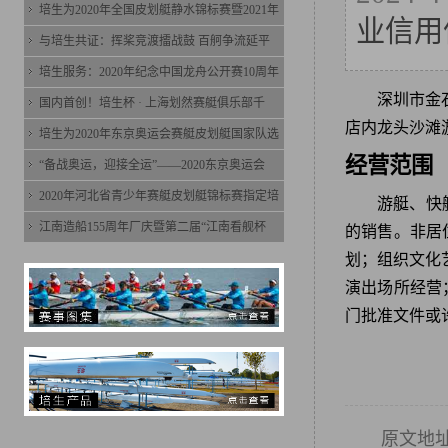
培生为2020年全国皮划艇静水锦标赛暨2021年
业信用
与培生共证：挥桨竞渡擂战鼓 百舸争流延平
培生服务：2020年纪念中国龙舟公开赛10周年
深圳市金
国内首创！培生杯 · 上海划然赛艇俱乐部千
店内龙头沙滩
培生为2020年东京奥运会赛艇皮划艇国家队选
经营范围
“备战奥运，迎接全运”——2020东京奥运会
2020年河北省青少年赛艇皮划艇锦标赛指定培
游艇、快
江南造船155周年厂庆暨第二届“江南看舰杯
的销售。非居
划；组织文化
演出场所经营
门批准文件或
原文地