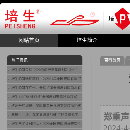
网站首页
培生简介
热门资讯
百科首页
培生船艇荣获“2020浙商经济年度创新企业”
培生船艇砥砺前行，为2021年全国赛艇春季冠
培生船艇在广州：全程护航全国皮划艇静水春
培生为2020“建行杯”全国皮划赛艇秋季冠军
杭州千岛湖培生船艇董事长祝培文荣获2020杭
郑重声
与培生共证：挥桨竞渡擂战鼓 百舸争流延平
培生电子计时团队为2020全国赛艇锦标赛提供
2024