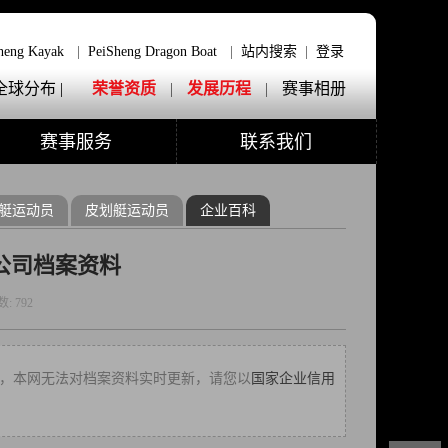
heng Kayak
|
PeiSheng Dragon Boat
|
站内搜索
|
登录
全球分布 |
荣誉资质
|
发展历程
|
赛事相册
赛事服务
联系我们
艇运动员
皮划艇运动员
企业百科
公司档案资料
数:
792
13:19，本网无法对档案资料实时更新，请您以
国家企业信用