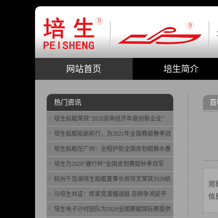
网站首页
培生简介
热门资讯
百
培生船艇荣获“2020浙商经济年度创新企业”
培生船艇砥砺前行，为2021年全国赛艇春季冠
培生船艇在广州：全程护航全国皮划艇静水春
培生为2020“建行杯”全国皮划赛艇秋季冠军
杭州千岛湖培生船艇董事长祝培文荣获2020杭
郑
与培生共证：挥桨竞渡擂战鼓 百舸争流延平
信
培生电子计时团队为2020全国赛艇锦标赛提供