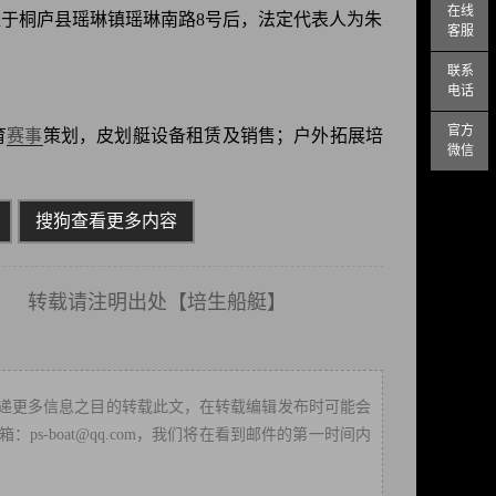
在线
册地位于桐庐县瑶琳镇瑶琳南路8号后，法定代表人为朱
客服
联系
电话
官方
育
赛事
策划，皮划艇设备租赁及销售；户外拓展培
微信
搜狗查看更多内容
载请注明出处【
培生船艇
】
递更多信息之目的转载此文，在转载编辑发布时可能会
-boat@qq.com，我们将在看到邮件的第一时间内