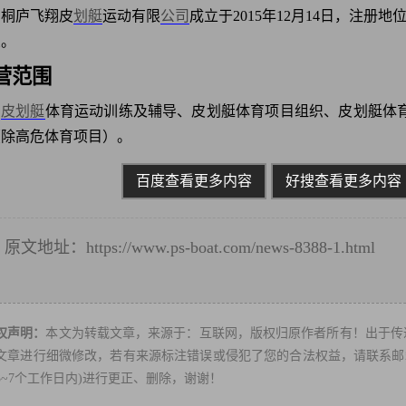
桐庐飞翔皮
划艇
运动有限
公司
成立于2015年12月14日，注
良。
营范围
皮划艇
体育运动训练及辅导、皮划艇体育项目组织、皮划艇体
（除高危体育项目）。
百度查看更多内容
好搜查看更多内容
原文地址：
https://www.ps-boat.com/news-8388-1.html
转
权声明：
本文为转载文章，来源于：互联网，版权归原作者所有！出于传
文章进行细微修改，若有来源标注错误或侵犯了您的合法权益，请联系邮箱：ps
3~7个工作日内)进行更正、删除，谢谢！