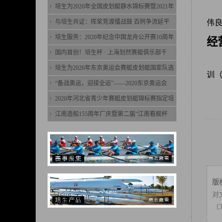
培生为2020年全国皮划艇静水锦标赛暨2021年
与培生共证：挥桨竞渡擂战鼓 百舸争流延平
伟
培生服务：2020年纪念中国龙舟公开赛10周年
经
国内首创！培生杯 · 上海划然赛艇俱乐部千
培生为2020年东京奥运会赛艇皮划艇国家队选
训
“备战奥运，迎接全运”——2020东京奥运会
2020年河北省青少年赛艇皮划艇锦标赛指定培
江南造船155周年厂庆暨第二届“江南看舰杯
版
对
（