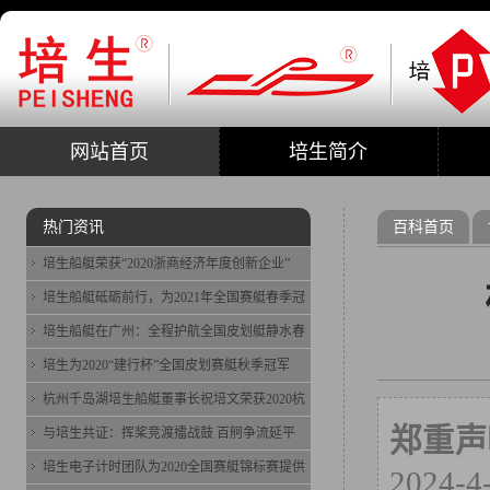
网站首页
培生简介
热门资讯
百科首页
培生船艇荣获“2020浙商经济年度创新企业”
培生船艇砥砺前行，为2021年全国赛艇春季冠
培生船艇在广州：全程护航全国皮划艇静水春
培生为2020“建行杯”全国皮划赛艇秋季冠军
杭州千岛湖培生船艇董事长祝培文荣获2020杭
郑重声
与培生共证：挥桨竞渡擂战鼓 百舸争流延平
培生电子计时团队为2020全国赛艇锦标赛提供
2024