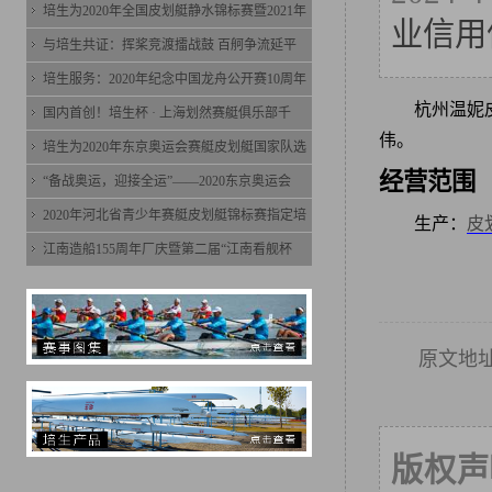
培生为2020年全国皮划艇静水锦标赛暨2021年
业信用
与培生共证：挥桨竞渡擂战鼓 百舸争流延平
培生服务：2020年纪念中国龙舟公开赛10周年
杭州温妮
国内首创！培生杯 · 上海划然赛艇俱乐部千
伟。
培生为2020年东京奥运会赛艇皮划艇国家队选
经营范围
“备战奥运，迎接全运”——2020东京奥运会
2020年河北省青少年赛艇皮划艇锦标赛指定培
生产：
皮
江南造船155周年厂庆暨第二届“江南看舰杯
原文地
版权声