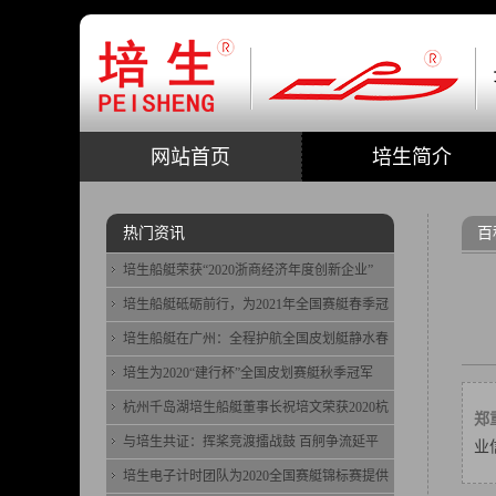
网站首页
培生简介
热门资讯
百
培生船艇荣获“2020浙商经济年度创新企业”
培生船艇砥砺前行，为2021年全国赛艇春季冠
培生船艇在广州：全程护航全国皮划艇静水春
培生为2020“建行杯”全国皮划赛艇秋季冠军
杭州千岛湖培生船艇董事长祝培文荣获2020杭
郑
与培生共证：挥桨竞渡擂战鼓 百舸争流延平
业
培生电子计时团队为2020全国赛艇锦标赛提供