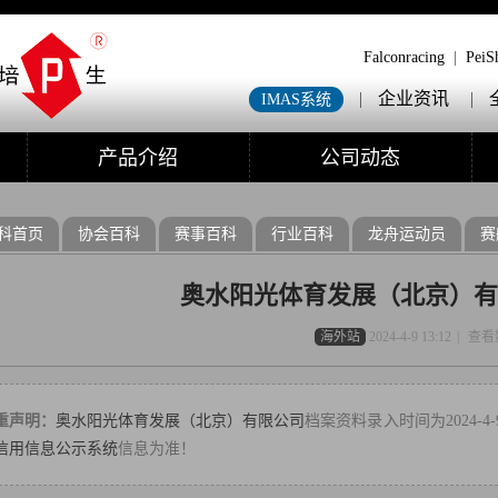
Falconracing
|
PeiS
|
企业资讯
|
IMAS系统
产品介绍
公司动态
科首页
协会百科
赛事百科
行业百科
龙舟运动员
赛
奥水阳光体育发展（北京）有
海外站
2024-4-9 13:12
|
查看
重声明：
奥水阳光体育发展（北京）有限公司
档案资料录入时间为2024-4
信用信息公示系统
信息为准！