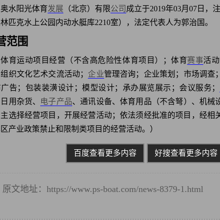
奥水阳光体育
发展
（北京）有限
公司
成立于2019年03月07
林匹克水上公园内动水艇库2210室），法定代表人为郭治国。
营范围
体育运动项目经营（不含高危险性体育项目）；体育
赛事
活动
；组织文化艺术交流活动；
企业
管理咨询；企业策划；市场调查
布广告；包装装潢设计；模型设计；承办展览展示；会议服务；
、日用杂货、
电子
产品
、通讯设备、体育用品（不含弩）、机械
自主选择经营项目，开展经营活动；依法须经批准的项目，经相
本区产业政策禁止和限制类项目的经营活动。）
百度查看更多内容
好搜查看更多内容
原文地址：
https://www.ps-boat.com/news-8379-1.html
转