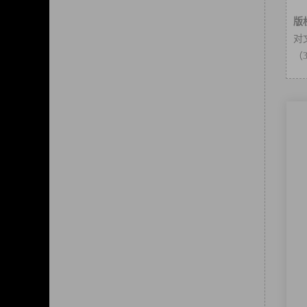
版
对
（