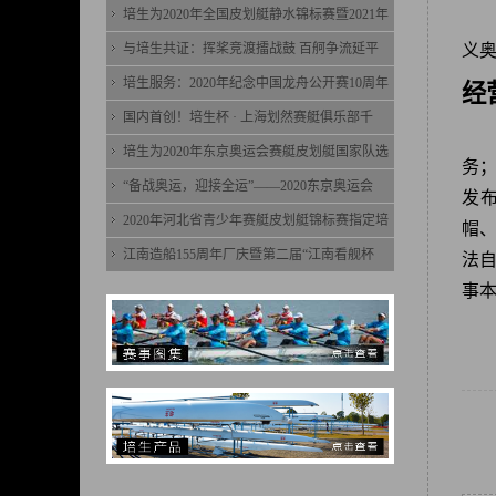
培生为2020年全国皮划艇静水锦标赛暨2021年
与培生共证：挥桨竞渡擂战鼓 百舸争流延平
义奥
培生服务：2020年纪念中国龙舟公开赛10周年
经
国内首创！培生杯 · 上海划然赛艇俱乐部千
培生为2020年东京奥运会赛艇皮划艇国家队选
务
“备战奥运，迎接全运”——2020东京奥运会
发
2020年河北省青少年赛艇皮划艇锦标赛指定培
帽
江南造船155周年厂庆暨第二届“江南看舰杯
法
事