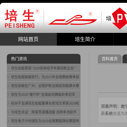
网站首页
培生简介
热门资讯
百科首页
培生船艇荣获“2020浙商经济年度创新企业”
培生船艇砥砺前行，为2021年全国赛艇春季冠
培生船艇在广州：全程护航全国皮划艇静水春
培生为2020“建行杯”全国皮划赛艇秋季冠军
杭州千岛湖培生船艇董事长祝培文荣获2020杭
郑重声明：
南
与培生共证：挥桨竞渡擂战鼓 百舸争流延平
示系统
信息为
培生电子计时团队为2020全国赛艇锦标赛提供