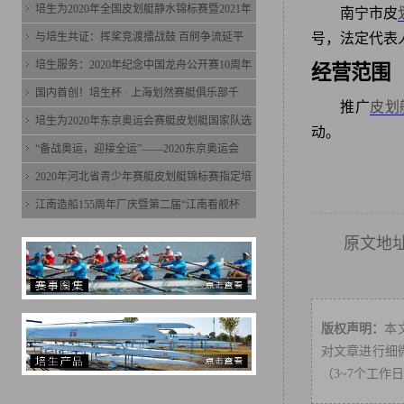
培生为2020年全国皮划艇静水锦标赛暨2021年
南宁市皮
与培生共证：挥桨竞渡擂战鼓 百舸争流延平
号，法定代表
培生服务：2020年纪念中国龙舟公开赛10周年
经营范围
国内首创！培生杯 · 上海划然赛艇俱乐部千
推广
皮划
培生为2020年东京奥运会赛艇皮划艇国家队选
动。
“备战奥运，迎接全运”——2020东京奥运会
2020年河北省青少年赛艇皮划艇锦标赛指定培
江南造船155周年厂庆暨第二届“江南看舰杯
原文地
版权声明：
本
对文章进行细微
（3~7个工作