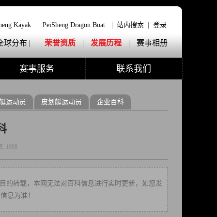
heng Kayak
|
PeiSheng Dragon Boat
|
站内搜索
|
登录
全球分布 |
荣誉资质
|
发展历程
|
赛事相册
赛事服务
联系我们
艇运动员
皮划艇运动员
企业百科
科
数:
1098
多信息之目的转载，本网无法对百科信息进行实时更新，如您发
方信息为准！