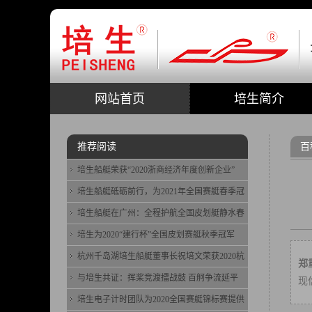
网站首页
培生简介
推荐阅读
百
培生船艇荣获“2020浙商经济年度创新企业”
培生船艇砥砺前行，为2021年全国赛艇春季冠
培生船艇在广州：全程护航全国皮划艇静水春
培生为2020“建行杯”全国皮划赛艇秋季冠军
杭州千岛湖培生船艇董事长祝培文荣获2020杭
郑
与培生共证：挥桨竞渡擂战鼓 百舸争流延平
现
培生电子计时团队为2020全国赛艇锦标赛提供