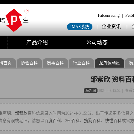
Falconracing
|
PeiS
|
企业资讯
|
IMAS系统
产品介绍
公司动态
科首页
协会百科
赛事百科
行业百科
龙舟运动员
赛
邹紫欣 资料百
海外站
2024-4-3 15:52
|
查看
重声明：
邹紫欣
百科信息录入时间为2024-4-3 15:52，出于传递更
信息有误或老旧，请您以
百度百科
、
360百科
、
搜狗百科
、
快懂百科
或官