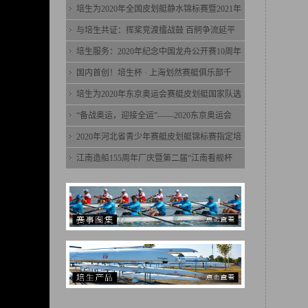
培生为2020年全国皮划艇静水锦标赛暨2021年
与培生共证：挥桨竞渡擂战鼓 百舸争流延平
培生服务：2020年纪念中国龙舟公开赛10周年
国内首创！培生杯 · 上海划然赛艇俱乐部千
培生为2020年东京奥运会赛艇皮划艇国家队选
“备战奥运，迎接全运”——2020东京奥运会
2020年河北省青少年赛艇皮划艇锦标赛指定培
江南造船155周年厂庆暨第二届“江南看舰杯