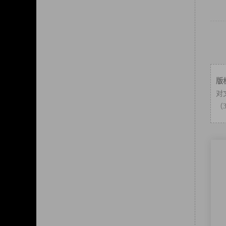
版
对
（