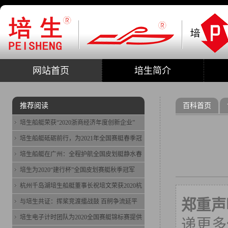
网站首页
培生简介
推荐阅读
百科首页
培生船艇荣获“2020浙商经济年度创新企业”
培生船艇砥砺前行，为2021年全国赛艇春季冠
培生船艇在广州：全程护航全国皮划艇静水春
培生为2020“建行杯”全国皮划赛艇秋季冠军
杭州千岛湖培生船艇董事长祝培文荣获2020杭
郑重声
与培生共证：挥桨竞渡擂战鼓 百舸争流延平
培生电子计时团队为2020全国赛艇锦标赛提供
递更多