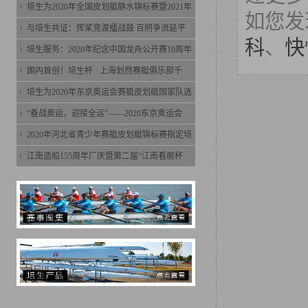
培生为2020年全国皮划艇静水锦标赛暨2021年
如您发
与培生共证：挥桨竞渡擂战鼓 百舸争流延平
科
、
快
培生服务：2020年纪念中国龙舟公开赛10周年
国内首创！培生杯 · 上海划然赛艇俱乐部千
培生为2020年东京奥运会赛艇皮划艇国家队选
“备战奥运，迎接全运”——2020东京奥运会
2020年河北省青少年赛艇皮划艇锦标赛指定培
江南造船155周年厂庆暨第二届“江南看舰杯