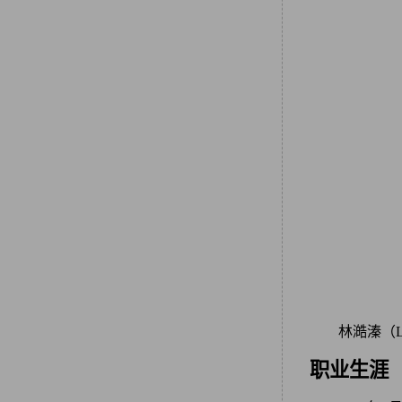
林澔溱（L
职业生涯