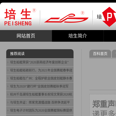
网站首页
培生简介
推荐阅读
百科首页
培生船艇荣获“2020浙商经济年度创新企业”
培生船艇砥砺前行，为2021年全国赛艇春季冠
培生船艇在广州：全程护航全国皮划艇静水春
培生为2020“建行杯”全国皮划赛艇秋季冠军
杭州千岛湖培生船艇董事长祝培文荣获2020杭
郑重声
与培生共证：挥桨竞渡擂战鼓 百舸争流延平
培生电子计时团队为2020全国赛艇锦标赛提供
递更多