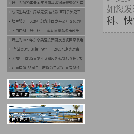
培生为2020年全国皮划艇静水锦标赛暨2021年
如您发
与培生共证：挥桨竞渡擂战鼓 百舸争流延平
科
、
快
培生服务：2020年纪念中国龙舟公开赛10周年
国内首创！培生杯 · 上海划然赛艇俱乐部千
培生为2020年东京奥运会赛艇皮划艇国家队选
“备战奥运，迎接全运”——2020东京奥运会
2020年河北省青少年赛艇皮划艇锦标赛指定培
江南造船155周年厂庆暨第二届“江南看舰杯