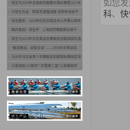
如您发
培生为2020年全国皮划艇静水锦标赛暨2021年
科
、
快
与培生共证：挥桨竞渡擂战鼓 百舸争流延平
培生服务：2020年纪念中国龙舟公开赛10周年
国内首创！培生杯 · 上海划然赛艇俱乐部千
培生为2020年东京奥运会赛艇皮划艇国家队选
“备战奥运，迎接全运”——2020东京奥运会
2020年河北省青少年赛艇皮划艇锦标赛指定培
江南造船155周年厂庆暨第二届“江南看舰杯