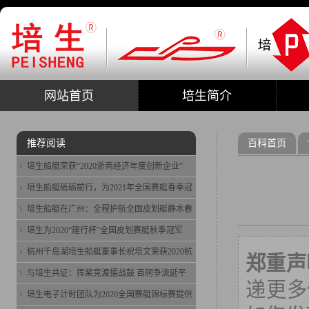
网站首页
培生简介
推荐阅读
百科首页
培生船艇荣获“2020浙商经济年度创新企业”
培生船艇砥砺前行，为2021年全国赛艇春季冠
培生船艇在广州：全程护航全国皮划艇静水春
培生为2020“建行杯”全国皮划赛艇秋季冠军
杭州千岛湖培生船艇董事长祝培文荣获2020杭
郑重声
与培生共证：挥桨竞渡擂战鼓 百舸争流延平
递更多
培生电子计时团队为2020全国赛艇锦标赛提供