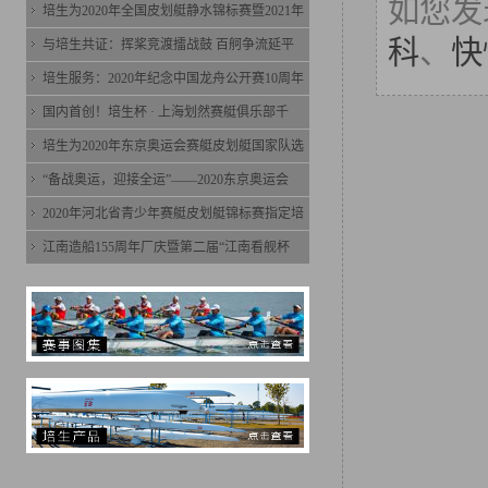
如您发
培生为2020年全国皮划艇静水锦标赛暨2021年
科
、
快
与培生共证：挥桨竞渡擂战鼓 百舸争流延平
培生服务：2020年纪念中国龙舟公开赛10周年
国内首创！培生杯 · 上海划然赛艇俱乐部千
培生为2020年东京奥运会赛艇皮划艇国家队选
“备战奥运，迎接全运”——2020东京奥运会
2020年河北省青少年赛艇皮划艇锦标赛指定培
江南造船155周年厂庆暨第二届“江南看舰杯