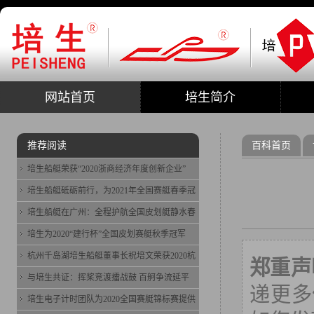
网站首页
培生简介
推荐阅读
百科首页
培生船艇荣获“2020浙商经济年度创新企业”
培生船艇砥砺前行，为2021年全国赛艇春季冠
培生船艇在广州：全程护航全国皮划艇静水春
培生为2020“建行杯”全国皮划赛艇秋季冠军
杭州千岛湖培生船艇董事长祝培文荣获2020杭
郑重声
与培生共证：挥桨竞渡擂战鼓 百舸争流延平
递更多
培生电子计时团队为2020全国赛艇锦标赛提供