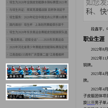
如您发
培生为2020年全国皮划艇静水锦标赛暨2021年
科
、
快
与培生共证：挥桨竞渡擂战鼓 百舸争流延平
培生服务：2020年纪念中国龙舟公开赛10周年
国内首创！培生杯 · 上海划然赛艇俱乐部千
段鑫宇，
培生为2020年东京奥运会赛艇皮划艇国家队选
职业生涯
“备战奥运，迎接全运”——2020东京奥运会
2020年河北省青少年赛艇皮划艇锦标赛指定培
2022
江南造船155周年厂庆暨第二届“江南看舰杯
2022年1
铜牌。
2023年
牌。
2023年
子皮艇团体项目
旋
比赛
男子单