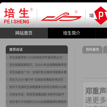
网站首页
培生简介
推荐阅读
百科首页
培生船艇荣获“2020浙商经济年度创新企业”
培生船艇砥砺前行，为2021年全国赛艇春季冠
培生船艇在广州：全程护航全国皮划艇静水春
培生为2020“建行杯”全国皮划赛艇秋季冠军
杭州千岛湖培生船艇董事长祝培文荣获2020杭
郑重声
与培生共证：挥桨竞渡擂战鼓 百舸争流延平
递更多
培生电子计时团队为2020全国赛艇锦标赛提供