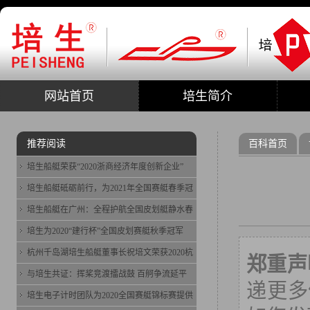
网站首页
培生简介
推荐阅读
百科首页
培生船艇荣获“2020浙商经济年度创新企业”
培生船艇砥砺前行，为2021年全国赛艇春季冠
培生船艇在广州：全程护航全国皮划艇静水春
培生为2020“建行杯”全国皮划赛艇秋季冠军
杭州千岛湖培生船艇董事长祝培文荣获2020杭
郑重声
与培生共证：挥桨竞渡擂战鼓 百舸争流延平
递更多
培生电子计时团队为2020全国赛艇锦标赛提供