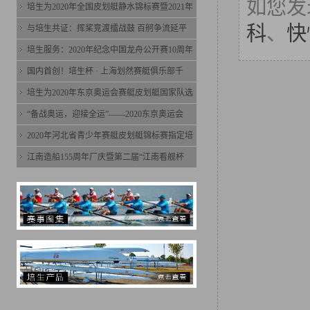
如您发
培生为2020年全国皮划艇静水锦标赛暨2021年
科
、
快
与培生共证：挥桨竞渡擂战鼓 百舸争流延平
培生服务：2020年纪念中国龙舟公开赛10周年
国内首创！培生杯 · 上海划然赛艇俱乐部千
培生为2020年东京奥运会赛艇皮划艇国家队选
“备战奥运，迎接全运”——2020东京奥运会
2020年河北省青少年赛艇皮划艇锦标赛指定培
江南造船155周年厂庆暨第二届“江南看舰杯