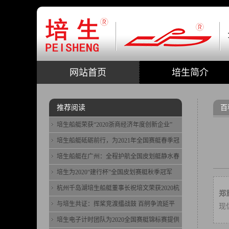
网站首页
培生简介
推荐阅读
百
培生船艇荣获“2020浙商经济年度创新企业”
培生船艇砥砺前行，为2021年全国赛艇春季冠
培生船艇在广州：全程护航全国皮划艇静水春
培生为2020“建行杯”全国皮划赛艇秋季冠军
杭州千岛湖培生船艇董事长祝培文荣获2020杭
郑
与培生共证：挥桨竞渡擂战鼓 百舸争流延平
现
培生电子计时团队为2020全国赛艇锦标赛提供