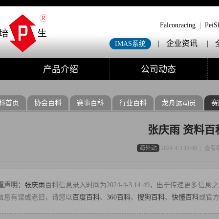
Falconracing
|
PeiS
|
企业资讯
|
IMAS系统
产品介绍
公司动态
科首页
协会百科
赛事百科
行业百科
龙舟运动员
赛
张庆雨 资料百
海外站
2024-4-3 14:49
|
查看
重声明：
张庆雨
百科信息录入时间为2024-4-3 14:49，出于传递更
信息有误或老旧，请您以
百度百科
、
360百科
、
搜狗百科
、
快懂百科
或官