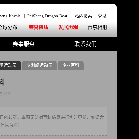
heng Kayak
|
PeiSheng Dragon Boat
|
站内搜索
|
登录
全球分布 |
荣誉资质
|
发展历程
|
赛事相册
赛事服务
联系我们
艇运动员
皮划艇运动员
企业百科
科
数:
1138
多信息之目的转载，本网无法对百科信息进行实时更新，如您发
方信息为准！