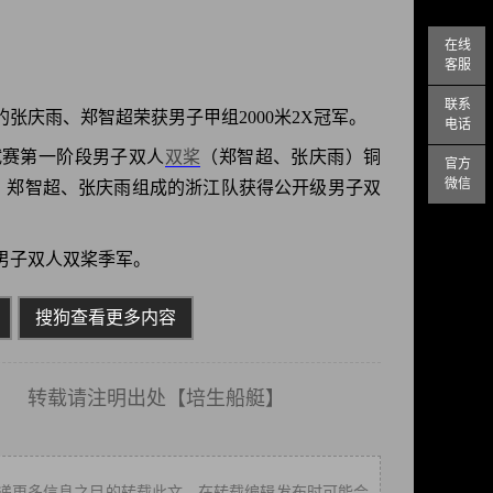
在线
客服
联系
张庆雨、郑智超荣获男子甲组2000米2X冠军。
电话
测试赛第一阶段男子双人
双桨
（郑智超、张庆雨）铜
官方
微信
军赛，郑智超、张庆雨组成的浙江队获得公开级男子双
得男子双人双桨季军。
搜狗查看更多内容
载请注明出处【
培生船艇
】
递更多信息之目的转载此文，在转载编辑发布时可能会