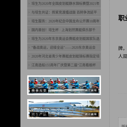
培生为2020年全国皮划艇静水锦标赛暨2021年
与培生共证：挥桨竞渡擂战鼓 百舸争流延平
职
培生服务：2020年纪念中国龙舟公开赛10周年
国内首创！培生杯 · 上海划然赛艇俱乐部千
培生为2020年东京奥运会赛艇皮划艇国家队选
“备战奥运，迎接全运”——2020东京奥运会
牌，
人
2020年河北省青少年赛艇皮划艇锦标赛指定培
江南造船155周年厂庆暨第二届“江南看舰杯
版