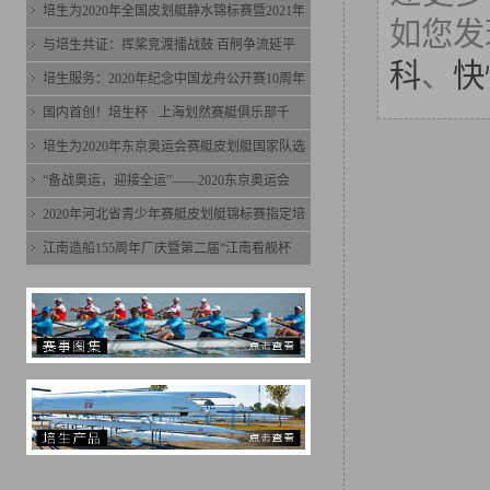
培生为2020年全国皮划艇静水锦标赛暨2021年
如您发
与培生共证：挥桨竞渡擂战鼓 百舸争流延平
科
、
快
培生服务：2020年纪念中国龙舟公开赛10周年
国内首创！培生杯 · 上海划然赛艇俱乐部千
培生为2020年东京奥运会赛艇皮划艇国家队选
“备战奥运，迎接全运”——2020东京奥运会
2020年河北省青少年赛艇皮划艇锦标赛指定培
江南造船155周年厂庆暨第二届“江南看舰杯