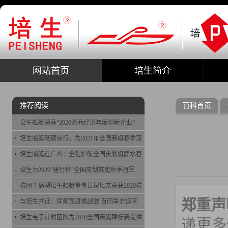
网站首页
培生简介
推荐阅读
百科首页
培生船艇荣获“2020浙商经济年度创新企业”
培生船艇砥砺前行，为2021年全国赛艇春季冠
培生船艇在广州：全程护航全国皮划艇静水春
培生为2020“建行杯”全国皮划赛艇秋季冠军
杭州千岛湖培生船艇董事长祝培文荣获2020杭
郑重声
与培生共证：挥桨竞渡擂战鼓 百舸争流延平
培生电子计时团队为2020全国赛艇锦标赛提供
递更多