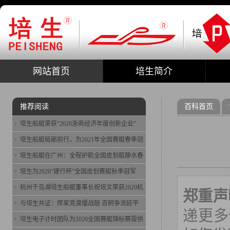
网站首页
培生简介
推荐阅读
百科首页
培生船艇荣获“2020浙商经济年度创新企业”
培生船艇砥砺前行，为2021年全国赛艇春季冠
培生船艇在广州：全程护航全国皮划艇静水春
培生为2020“建行杯”全国皮划赛艇秋季冠军
杭州千岛湖培生船艇董事长祝培文荣获2020杭
郑重声
与培生共证：挥桨竞渡擂战鼓 百舸争流延平
递更多
培生电子计时团队为2020全国赛艇锦标赛提供