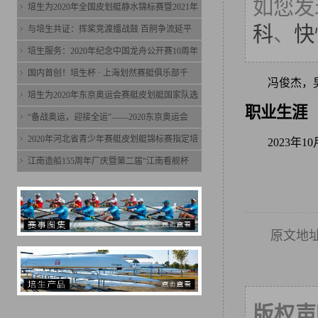
如您发
培生为2020年全国皮划艇静水锦标赛暨2021年
科
、
快
与培生共证：挥桨竞渡擂战鼓 百舸争流延平
培生服务：2020年纪念中国龙舟公开赛10周年
国内首创！培生杯 · 上海划然赛艇俱乐部千
冯俊杰，男
培生为2020年东京奥运会赛艇皮划艇国家队选
职业生涯
“备战奥运，迎接全运”——2020东京奥运会
2020年河北省青少年赛艇皮划艇锦标赛指定培
2023年
江南造船155周年厂庆暨第二届“江南看舰杯
原文地
版权声