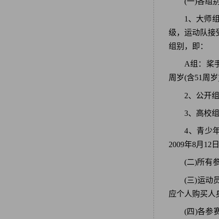
(一)各组
1、大师
级，运动队接
组别，即：
A组：桨手
周岁(含51周
2、公开
3、高校
4、青少年
2009年8月1
(二)所
(三)运
应个人购买人
(四)各