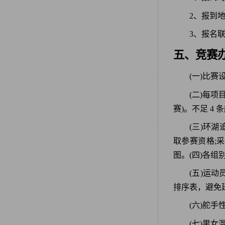
2、报到
3、报名联系
五、竞赛
(一)比赛
(二)每
赛)。不足 4 
(三)环
取参赛资格;
图。(四)各
(五)运
排序表，避免
(六)舵
(七)男女