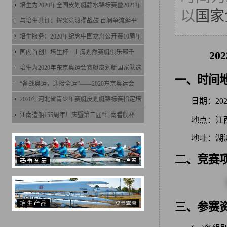
培生为2020年全国皮划艇静水锦标赛暨2021年
以
国家
与培生共证：挥桨竞渡擂战鼓 百舸争流延平
培生服务：2020年纪念中国龙舟公开赛10周年
国内首创！培生杯 · 上海划然赛艇俱乐部千
20
培生为2020年东京奥运会赛艇皮划艇国家队选
一、时间
“备战奥运，迎接全运”——2020东京奥运会
2020年河北省青少年赛艇皮划艇锦标赛指定培
日期：202
江南造船155周年厂庆暨第二届“江南看舰杯
地点：江西
地址：湖
二、竞赛
三、参赛