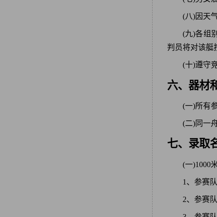
(八)因
(九)各
判员将对该艇
(十)遵守
六、器材
(一)所
(二)同
七、录取
(一)100
1、参赛队
2、参赛
3、参赛