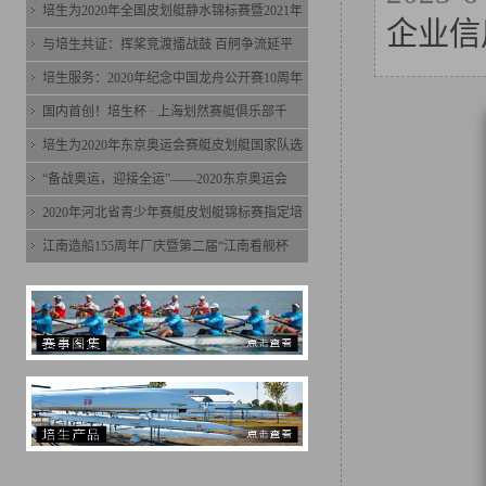
培生为2020年全国皮划艇静水锦标赛暨2021年
企业信
与培生共证：挥桨竞渡擂战鼓 百舸争流延平
培生服务：2020年纪念中国龙舟公开赛10周年
国内首创！培生杯 · 上海划然赛艇俱乐部千
培生为2020年东京奥运会赛艇皮划艇国家队选
“备战奥运，迎接全运”——2020东京奥运会
2020年河北省青少年赛艇皮划艇锦标赛指定培
江南造船155周年厂庆暨第二届“江南看舰杯