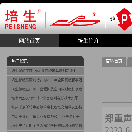
网站首页
培生简介
热门资讯
百科首页
培生船艇荣获“2020浙商经济年度创新企业”
培生船艇砥砺前行，为2021年全国赛艇春季冠
培生船艇在广州：全程护航全国皮划艇静水春
培生为2020“建行杯”全国皮划赛艇秋季冠军
杭州千岛湖培生船艇董事长祝培文荣获2020杭
郑重
与培生共证：挥桨竞渡擂战鼓 百舸争流延平
培生电子计时团队为2020全国赛艇锦标赛提供
2023