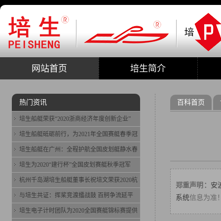
网站首页
培生简介
热门资讯
百科首页
培生船艇荣获“2020浙商经济年度创新企业”
培生船艇砥砺前行，为2021年全国赛艇春季冠
培生船艇在广州：全程护航全国皮划艇静水春
培生为2020“建行杯”全国皮划赛艇秋季冠军
杭州千岛湖培生船艇董事长祝培文荣获2020杭
郑重声明：
安
与培生共证：挥桨竞渡擂战鼓 百舸争流延平
系统
信息为准
培生电子计时团队为2020全国赛艇锦标赛提供