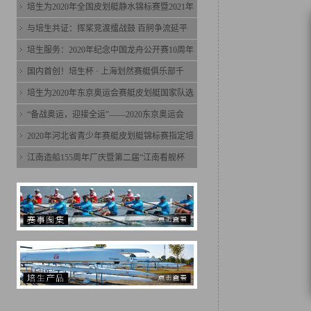
培生为2020年全国皮划艇静水锦标赛暨2021年
与培生共证：挥桨竞渡擂战鼓 百舸争流延平
培生服务：2020年纪念中国龙舟公开赛10周年
国内首创！培生杯 · 上海划然赛艇俱乐部千
培生为2020年东京奥运会赛艇皮划艇国家队选
“备战奥运，迎接全运”——2020东京奥运会
2020年河北省青少年赛艇皮划艇锦标赛指定培
江南造船155周年厂庆暨第二届“江南看舰杯