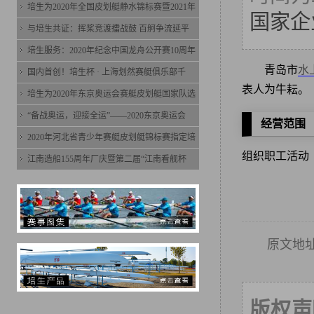
培生为2020年全国皮划艇静水锦标赛暨2021年
国家企
与培生共证：挥桨竞渡擂战鼓 百舸争流延平
培生服务：2020年纪念中国龙舟公开赛10周年
青岛市
水
国内首创！培生杯 · 上海划然赛艇俱乐部千
表人为牛耘。
培生为2020年东京奥运会赛艇皮划艇国家队选
“备战奥运，迎接全运”——2020东京奥运会
经营范围
2020年河北省青少年赛艇皮划艇锦标赛指定培
组织职工活动
江南造船155周年厂庆暨第二届“江南看舰杯
原文地
版权声