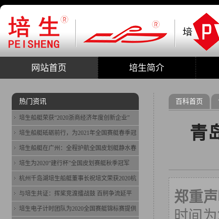
网站首页
培生简介
热门资讯
百科首页
培生船艇荣获“2020浙商经济年度创新企业”
青
培生船艇砥砺前行，为2021年全国赛艇春季冠
培生船艇在广州：全程护航全国皮划艇静水春
培生为2020“建行杯”全国皮划赛艇秋季冠军
杭州千岛湖培生船艇董事长祝培文荣获2020杭
郑重声
与培生共证：挥桨竞渡擂战鼓 百舸争流延平
培生电子计时团队为2020全国赛艇锦标赛提供
时间为2