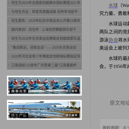
培生为2020年全国皮划艇静水锦标赛暨2021年
水球
（Wa
与培生共证：挥桨竞渡擂战鼓 百舸争流延平
究力量、勇敢
培生服务：2020年纪念中国龙舟公开赛10周年
水球运动
国内首创！培生杯 · 上海划然赛艇俱乐部千
两队之间的竞
培生为2020年东京奥运会赛艇皮划艇国家队选
游泳
协会
将水
“备战奥运，迎接全运”——2020东京奥运会
奥运会上被列
2020年河北省青少年赛艇皮划艇锦标赛指定培
水球的最
江南造船155周年厂庆暨第二届“江南看舰杯
会，于1956
原文地
版权声明：
本