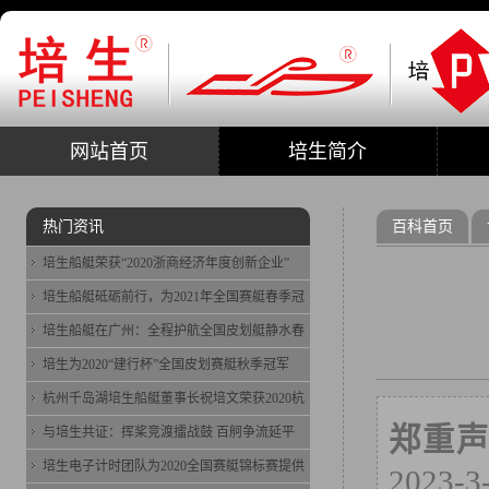
网站首页
培生简介
热门资讯
百科首页
培生船艇荣获“2020浙商经济年度创新企业”
培生船艇砥砺前行，为2021年全国赛艇春季冠
培生船艇在广州：全程护航全国皮划艇静水春
培生为2020“建行杯”全国皮划赛艇秋季冠军
杭州千岛湖培生船艇董事长祝培文荣获2020杭
郑重
与培生共证：挥桨竞渡擂战鼓 百舸争流延平
培生电子计时团队为2020全国赛艇锦标赛提供
2023