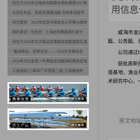
培生为2020年全国皮划艇静水锦标赛暨2021年
用信息
与培生共证：挥桨竞渡擂战鼓 百舸争流延平
培生服务：2020年纪念中国龙舟公开赛10周年
威海市金
国内首创！培生杯 · 上海划然赛艇俱乐部千
艇、公务艇、
培生为2020年东京奥运会赛艇皮划艇国家队选
“备战奥运，迎接全运”——2020东京奥运会
公司通过I
2020年河北省青少年赛艇皮划艇锦标赛指定培
获批高新
江南造船155周年厂庆暨第二届“江南看舰杯
造基地、渔业
术研究中心、
原文地