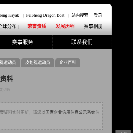
heng Kayak
|
PeiSheng Dragon Boat
|
站内搜索
|
登录
全球分布 |
荣誉资质
|
发展历程
|
赛事相册
赛事服务
联系我们
艇运动员
皮划艇运动员
企业百科
资料
数:
859
法对档案资料实时更新，请您以
国家企业信用信息公示系统
信