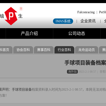
Falconracing
|
PeiS
|
企业资讯
|
IMAS系统
产品介绍
公司动态
科首页
协会百科
赛事百科
行业百科
龙舟运动员
赛
手球项目装备档案
海外站
2023-2-1 08:57
|
查看
重声明：
手球项目装备
档案资料录入时间为2023-2-1 08:57，本网无
为准！