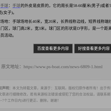
手球
：
手球
的外皮是皮质的，它的周长是58-60厘米(男子)或者54-5
0克(女子)。
场地：手球场地长40米，宽20米，长界线称边线，短界线称
球门区，球门高2米，宽3米。球门区的形状是D字形，是一个距
门员活动。
百度查看更多内容
好搜查看更多内容
原文地址：
https://www.ps-boat.com/news-6809-1.html
转
权声明：
本文为转载文章，来源于：互联网，版权归原作者所有！出于传
文章进行细微修改，若有来源标注错误或侵犯了您的合法权益，请联系邮箱：ps
3~7个工作日内)进行更正、删除，谢谢！