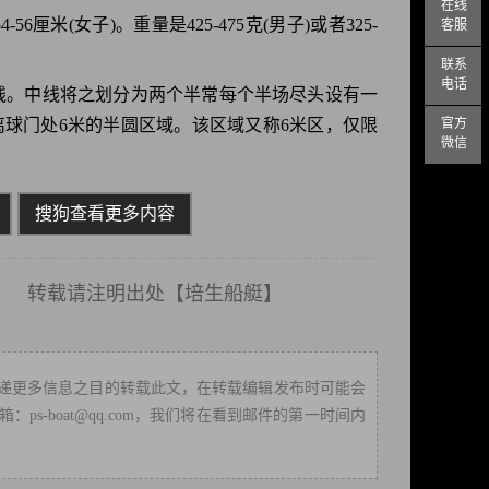
在线
6厘米(女子)。重量是425-475克(男子)或者325-
客服
联系
电话
端线。中线将之划分为两个半常每个半场尽头设有一
离球门处6米的半圆区域。该区域又称6米区，仅限
官方
微信
搜狗查看更多内容
载请注明出处【
培生船艇
】
递更多信息之目的转载此文，在转载编辑发布时可能会
-boat@qq.com，我们将在看到邮件的第一时间内