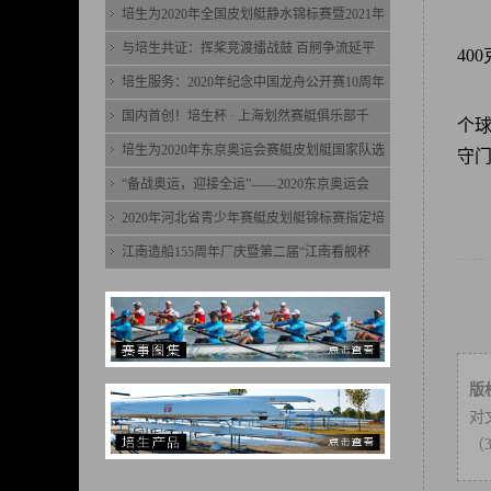
培生为2020年全国皮划艇静水锦标赛暨2021年
与培生共证：挥桨竞渡擂战鼓 百舸争流延平
40
培生服务：2020年纪念中国龙舟公开赛10周年
国内首创！培生杯 · 上海划然赛艇俱乐部千
个
培生为2020年东京奥运会赛艇皮划艇国家队选
守
“备战奥运，迎接全运”——2020东京奥运会
2020年河北省青少年赛艇皮划艇锦标赛指定培
江南造船155周年厂庆暨第二届“江南看舰杯
版
对
（