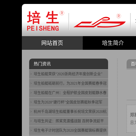
网站首页
培生简介
热门资讯
百
培生船艇荣获“2020浙商经济年度创新企业”
培生船艇砥砺前行，为2021年全国赛艇春季冠
培生船艇在广州：全程护航全国皮划艇静水春
培生为2020“建行杯”全国皮划赛艇秋季冠军
杭州千岛湖培生船艇董事长祝培文荣获2020杭
郑
与培生共证：挥桨竞渡擂战鼓 百舸争流延平
息
培生电子计时团队为2020全国赛艇锦标赛提供