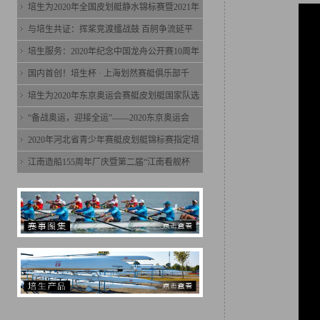
培生为2020年全国皮划艇静水锦标赛暨2021年
与培生共证：挥桨竞渡擂战鼓 百舸争流延平
培生服务：2020年纪念中国龙舟公开赛10周年
国内首创！培生杯 · 上海划然赛艇俱乐部千
培生为2020年东京奥运会赛艇皮划艇国家队选
“备战奥运，迎接全运”——2020东京奥运会
2020年河北省青少年赛艇皮划艇锦标赛指定培
江南造船155周年厂庆暨第二届“江南看舰杯