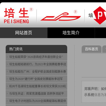
网站首页
培生简介
热门资讯
百科首页
培生船艇荣获“2020浙商经济年度创新企业”
培生船艇砥砺前行，为2021年全国赛艇春季冠
培生船艇在广州：全程护航全国皮划艇静水春
培生为2020“建行杯”全国皮划赛艇秋季冠军
杭州千岛湖培生船艇董事长祝培文荣获2020杭
郑重声明：
如
与培生共证：挥桨竞渡擂战鼓 百舸争流延平
示系统
信息为
培生电子计时团队为2020全国赛艇锦标赛提供