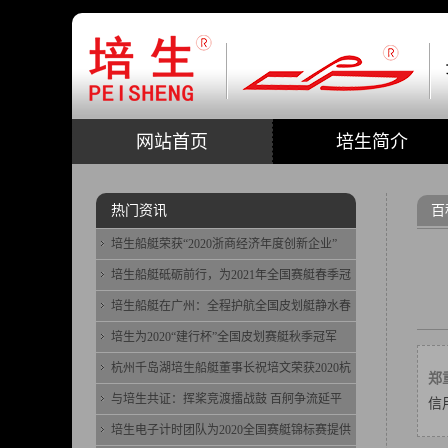
网站首页
培生简介
热门资讯
百
培生船艇荣获“2020浙商经济年度创新企业”
培生船艇砥砺前行，为2021年全国赛艇春季冠
培生船艇在广州：全程护航全国皮划艇静水春
培生为2020“建行杯”全国皮划赛艇秋季冠军
杭州千岛湖培生船艇董事长祝培文荣获2020杭
郑
与培生共证：挥桨竞渡擂战鼓 百舸争流延平
信
培生电子计时团队为2020全国赛艇锦标赛提供