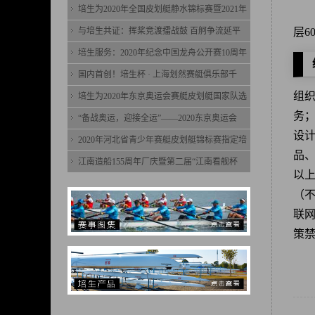
培生为2020年全国皮划艇静水锦标赛暨2021年
与培生共证：挥桨竞渡擂战鼓 百舸争流延平
层6
培生服务：2020年纪念中国龙舟公开赛10周年
国内首创！培生杯 · 上海划然赛艇俱乐部千
组
培生为2020年东京奥运会赛艇皮划艇国家队选
务
“备战奥运，迎接全运”——2020东京奥运会
设
2020年河北省青少年赛艇皮划艇锦标赛指定培
品
江南造船155周年厂庆暨第二届“江南看舰杯
以
（不
联
策禁