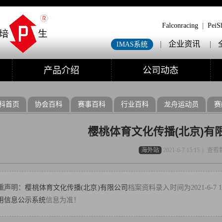
Falconracing
|
PeiS
|
企业资讯
|
IMAS系统
产品介绍
公司动态
科首页
协会百科
赛事百科
行业百科
龙舟运动员
赛
樱桃体育文化传播(北京)有
海外站
2021-6-7 15:15
|
查看
重声明：
樱桃体育文化传播(北京)有限公司
档案资料录入时间为2021-6-
用信息公示系统
信息为准！