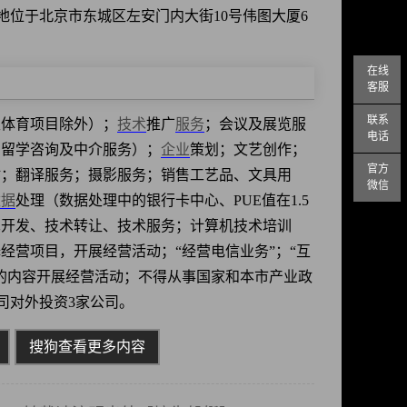
注册地位于北京市东城区左安门内大街10号伟图大厦6
在线
客服
联系
性体育项目除外）；
技术
推广
服务
；会议及展览服
电话
国留学咨询及中介服务）；
企业
策划；文艺创作；
官方
材；翻译服务；摄影服务；销售工艺品、文具用
微信
数据
处理（数据处理中的银行卡中心、PUE值在1.5
术开发、技术转让、技术服务；计算机技术培训
经营项目，开展经营活动；“经营电信业务”；“互
的内容开展经营活动；不得从事国家和本市产业政
司对外投资3家公司。
搜狗查看更多内容