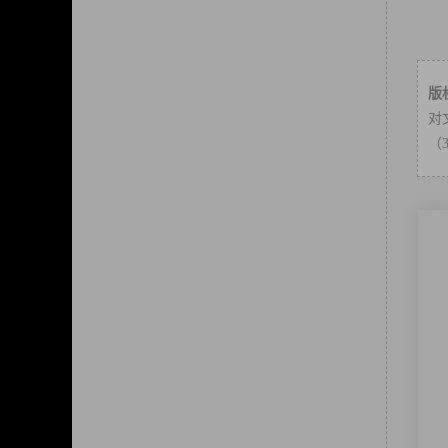
版
对
（