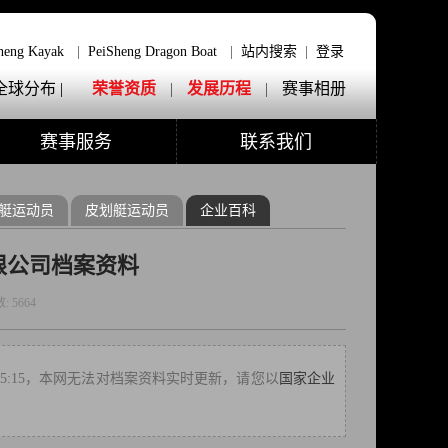
heng Kayak
|
PeiSheng Dragon Boat
|
站内搜索
|
登录
全球分布 |
荣誉资质
|
发展历程
|
赛事相册
赛事服务
联系我们
艇运动员
皮划艇运动员
企业百科
限公司档案资料
数:
5664
7 15:15，本网无法对档案资料实时更新，请您以
国家企业