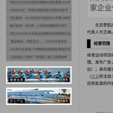
培生为2020年全国皮划艇静水锦标赛暨2021年
家企业
与培生共证：挥桨竞渡擂战鼓 百舸争流延平
培生服务：2020年纪念中国龙舟公开赛10周年
北京梦肌
国内首创！培生杯 · 上海划然赛艇俱乐部千
代表人为王峥
培生为2020年东京奥运会赛艇皮划艇国家队选
“备战奥运，迎接全运”——2020东京奥运会
经营范围
2020年河北省青少年赛艇皮划艇锦标赛指定培
体育运动项目
江南造船155周年厂庆暨第二届“江南看舰杯
理、发布广告
出）；承办展
（
企业
依法自
后依批准的内