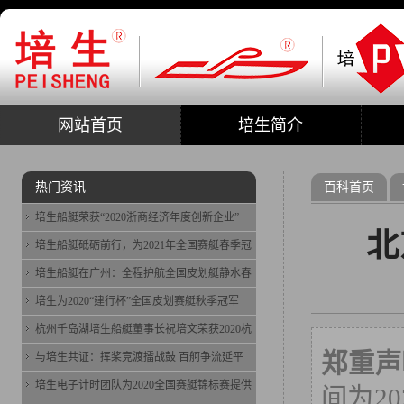
网站首页
培生简介
热门资讯
百科首页
培生船艇荣获“2020浙商经济年度创新企业”
北
培生船艇砥砺前行，为2021年全国赛艇春季冠
培生船艇在广州：全程护航全国皮划艇静水春
培生为2020“建行杯”全国皮划赛艇秋季冠军
杭州千岛湖培生船艇董事长祝培文荣获2020杭
郑重声
与培生共证：挥桨竞渡擂战鼓 百舸争流延平
培生电子计时团队为2020全国赛艇锦标赛提供
间为20