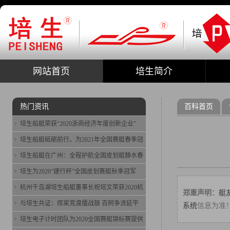
网站首页
培生简介
热门资讯
百科首页
培生船艇荣获“2020浙商经济年度创新企业”
培生船艇砥砺前行，为2021年全国赛艇春季冠
培生船艇在广州：全程护航全国皮划艇静水春
培生为2020“建行杯”全国皮划赛艇秋季冠军
杭州千岛湖培生船艇董事长祝培文荣获2020杭
郑重声明：
艇
与培生共证：挥桨竞渡擂战鼓 百舸争流延平
系统
信息为准
培生电子计时团队为2020全国赛艇锦标赛提供