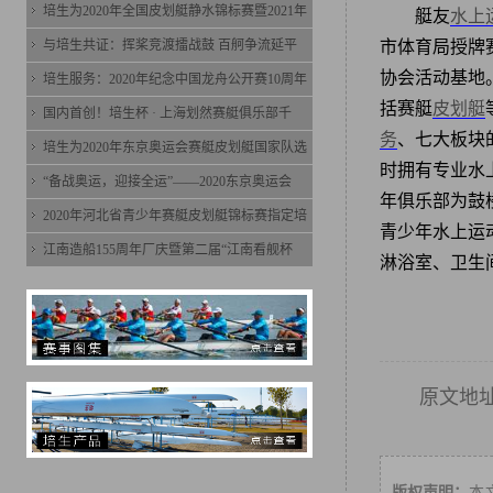
培生为2020年全国皮划艇静水锦标赛暨2021年
艇友
水上
与培生共证：挥桨竞渡擂战鼓 百舸争流延平
市体育局授牌
协会活动基地
培生服务：2020年纪念中国龙舟公开赛10周年
括赛艇
皮划艇
国内首创！培生杯 · 上海划然赛艇俱乐部千
务
、七大板块
培生为2020年东京奥运会赛艇皮划艇国家队选
时拥有专业水
“备战奥运，迎接全运”——2020东京奥运会
年俱乐部为鼓
2020年河北省青少年赛艇皮划艇锦标赛指定培
青少年水上运
江南造船155周年厂庆暨第二届“江南看舰杯
淋浴室、卫生
原文地
版权声明：
本