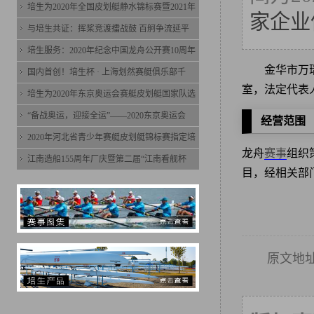
培生为2020年全国皮划艇静水锦标赛暨2021年
家企业
与培生共证：挥桨竞渡擂战鼓 百舸争流延平
培生服务：2020年纪念中国龙舟公开赛10周年
金华市万
国内首创！培生杯 · 上海划然赛艇俱乐部千
室，法定代表
培生为2020年东京奥运会赛艇皮划艇国家队选
“备战奥运，迎接全运”——2020东京奥运会
经营范围
2020年河北省青少年赛艇皮划艇锦标赛指定培
龙舟
赛事
组织
江南造船155周年厂庆暨第二届“江南看舰杯
目，经相关部
原文地