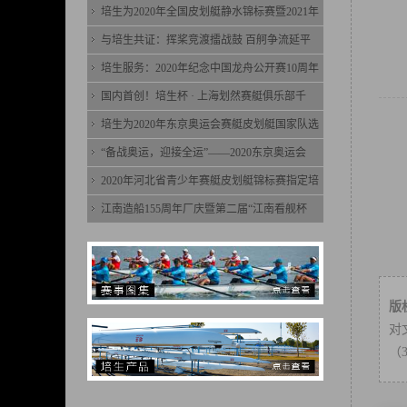
培生为2020年全国皮划艇静水锦标赛暨2021年
与培生共证：挥桨竞渡擂战鼓 百舸争流延平
培生服务：2020年纪念中国龙舟公开赛10周年
国内首创！培生杯 · 上海划然赛艇俱乐部千
培生为2020年东京奥运会赛艇皮划艇国家队选
“备战奥运，迎接全运”——2020东京奥运会
2020年河北省青少年赛艇皮划艇锦标赛指定培
江南造船155周年厂庆暨第二届“江南看舰杯
版
对
（