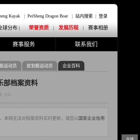
heng Kayak
|
PeiSheng Dragon Boat
|
站内搜索
|
登录
全球分布 |
荣誉资质
|
发展历程
|
赛事相册
赛事服务
联系我们
艇运动员
皮划艇运动员
企业百科
乐部档案资料
数:
3541
13:42，本网无法对档案资料实时更新，请您以
国家企业信用
在线