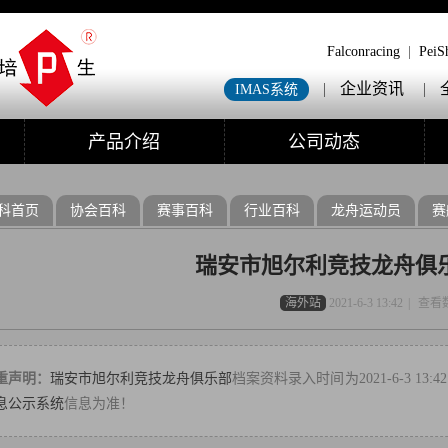
Falconracing
|
PeiS
|
企业资讯
|
IMAS系统
产品介绍
公司动态
科首页
协会百科
赛事百科
行业百科
龙舟运动员
赛
瑞安市旭尔利竞技龙舟俱
海外站
2021-6-3 13:42
|
查看
重声明：
瑞安市旭尔利竞技龙舟俱乐部
档案资料录入时间为2021-6-3 
息公示系统
信息为准！