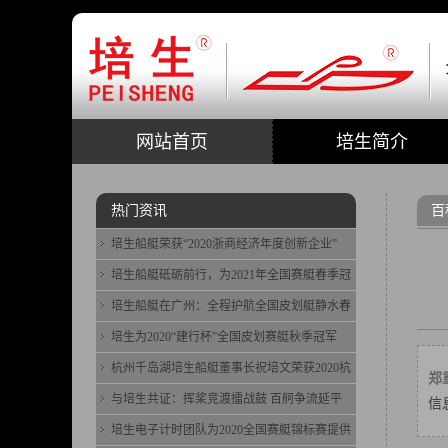
网站首页
培生简介
热门资讯
百
培生船艇荣获“2020浙商经济年度创新企业”
培生船艇砥砺前行，为2021年全国赛艇春季冠
培生船艇在广州：全程护航全国皮划艇静水春
培生为2020“建行杯”全国皮划赛艇秋季冠军
杭州千岛湖培生船艇董事长祝培文荣获2020杭
郑
与培生共证：挥桨竞渡擂战鼓 百舸争流延平
信
培生电子计时团队为2020全国赛艇锦标赛提供