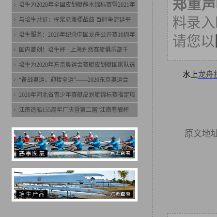
郑重声
培生为2020年全国皮划艇静水锦标赛暨2021年
料录入时
与培生共证：挥桨竞渡擂战鼓 百舸争流延平
培生服务：2020年纪念中国龙舟公开赛10周年
请您以
国内首创！培生杯 · 上海划然赛艇俱乐部千
培生为2020年东京奥运会赛艇皮划艇国家队选
水上
龙舟
“备战奥运，迎接全运”——2020东京奥运会
2020年河北省青少年赛艇皮划艇锦标赛指定培
江南造船155周年厂庆暨第二届“江南看舰杯
原文地