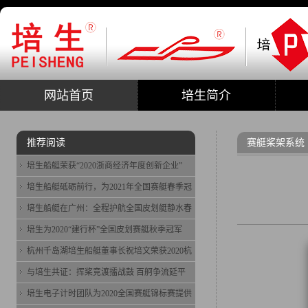
网站首页
培生简介
推荐阅读
赛艇桨架系统
培生船艇荣获“2020浙商经济年度创新企业”
培生船艇砥砺前行，为2021年全国赛艇春季冠
培生船艇在广州：全程护航全国皮划艇静水春
培生为2020“建行杯”全国皮划赛艇秋季冠军
杭州千岛湖培生船艇董事长祝培文荣获2020杭
与培生共证：挥桨竞渡擂战鼓 百舸争流延平
培生电子计时团队为2020全国赛艇锦标赛提供