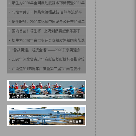
培生为2020年全国皮划艇静水锦标赛暨2021年
与培生共证：挥桨竞渡擂战鼓 百舸争流延平
培生服务：2020年纪念中国龙舟公开赛10周年
国内首创！培生杯 · 上海划然赛艇俱乐部千
培生为2020年东京奥运会赛艇皮划艇国家队选
“备战奥运，迎接全运”——2020东京奥运会
2020年河北省青少年赛艇皮划艇锦标赛指定培
江南造船155周年厂庆暨第二届“江南看舰杯