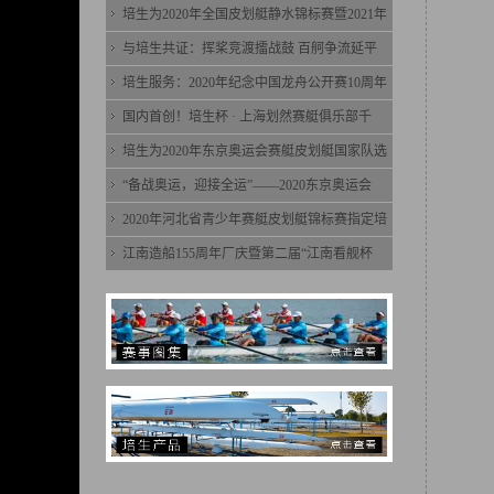
培生为2020年全国皮划艇静水锦标赛暨2021年
与培生共证：挥桨竞渡擂战鼓 百舸争流延平
培生服务：2020年纪念中国龙舟公开赛10周年
国内首创！培生杯 · 上海划然赛艇俱乐部千
培生为2020年东京奥运会赛艇皮划艇国家队选
“备战奥运，迎接全运”——2020东京奥运会
2020年河北省青少年赛艇皮划艇锦标赛指定培
江南造船155周年厂庆暨第二届“江南看舰杯