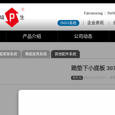
Falconracing
|
PeiS
|
企业资讯
|
IMAS系统
产品介绍
公司动态
艇桨架系统
赛艇座凳系统
其他配件系统
跪垫下小底板 307
海外站
2019-11-29 16:37
|
查看