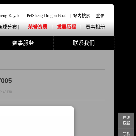
heng Kayak
|
PeiSheng Dragon Boat
|
站内搜索
|
登录
全球分布 |
荣誉资质
|
发展历程
|
赛事相册
赛事服务
联系我们
005
:
48130
在线
客服
联系