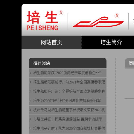
网站首页
培生简介
推荐阅读
赛
培生船艇荣获“2020浙商经济年度创新企业”
培生船艇砥砺前行，为2021年全国赛艇春季冠
培生船艇在广州：全程护航全国皮划艇静水春
培生为2020“建行杯”全国皮划赛艇秋季冠军
杭州千岛湖培生船艇董事长祝培文荣获2020杭
与培生共证：挥桨竞渡擂战鼓 百舸争流延平
培生电子计时团队为2020全国赛艇锦标赛提供