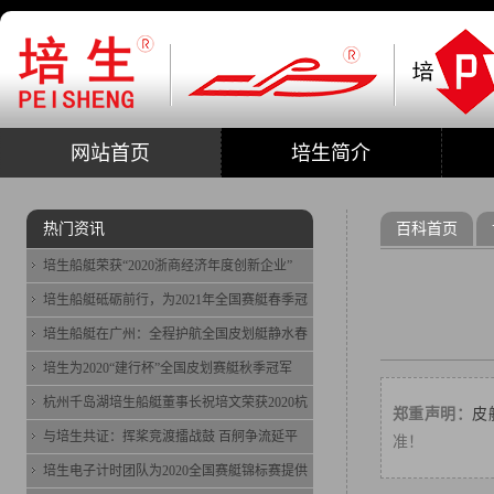
网站首页
培生简介
热门资讯
百科首页
培生船艇荣获“2020浙商经济年度创新企业”
培生船艇砥砺前行，为2021年全国赛艇春季冠
培生船艇在广州：全程护航全国皮划艇静水春
培生为2020“建行杯”全国皮划赛艇秋季冠军
杭州千岛湖培生船艇董事长祝培文荣获2020杭
郑重声明：
皮
与培生共证：挥桨竞渡擂战鼓 百舸争流延平
准！
培生电子计时团队为2020全国赛艇锦标赛提供