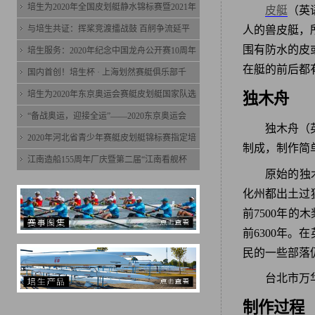
培生为2020年全国皮划艇静水锦标赛暨2021年
皮艇
（英
与培生共证：挥桨竞渡擂战鼓 百舸争流延平
人的兽皮艇，
围有防水的皮
培生服务：2020年纪念中国龙舟公开赛10周年
在艇的前后都
国内首创！培生杯 · 上海划然赛艇俱乐部千
培生为2020年东京奥运会赛艇皮划艇国家队选
独木舟
“备战奥运，迎接全运”——2020东京奥运会
独木舟（英
2020年河北省青少年赛艇皮划艇锦标赛指定培
制成，制作简
江南造船155周年厂庆暨第二届“江南看舰杯
原始的独
化州都出土过
前7500年
前6300年
民的一些部落
台北市万
制作过程