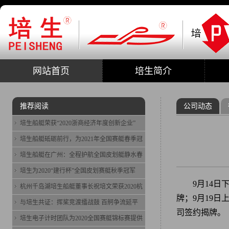
网站首页
培生简介
推荐阅读
公司动态
培生船艇荣获“2020浙商经济年度创新企业”
培生船艇砥砺前行，为2021年全国赛艇春季冠
培生船艇在广州：全程护航全国皮划艇静水春
培生为2020“建行杯”全国皮划赛艇秋季冠军
9月14
杭州千岛湖培生船艇董事长祝培文荣获2020杭
牌；9月19
与培生共证：挥桨竞渡擂战鼓 百舸争流延平
司签约揭牌。
培生电子计时团队为2020全国赛艇锦标赛提供