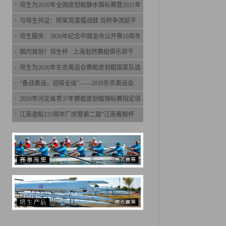
培生为2020年全国皮划艇静水锦标赛暨2021年
与培生共证：挥桨竞渡擂战鼓 百舸争流延平
培生服务：2020年纪念中国龙舟公开赛10周年
国内首创！培生杯 · 上海划然赛艇俱乐部千
培生为2020年东京奥运会赛艇皮划艇国家队选
“备战奥运，迎接全运”——2020东京奥运会
2020年河北省青少年赛艇皮划艇锦标赛指定培
江南造船155周年厂庆暨第二届“江南看舰杯