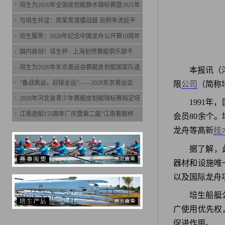
培生为2020年全国皮划艇静水锦标赛暨2021年
与培生共证：挥桨竞渡擂战鼓 百舸争流延平
培生服务：2020年纪念中国龙舟公开赛10周年
国内首创！培生杯 · 上海划然赛艇俱乐部千
培生为2020年东京奥运会赛艇皮划艇国家队选
本报讯（
“备战奥运，迎接全运”——2020东京奥运会
限
公司
（简称
2020年河北省青少年赛艇皮划艇锦标赛指定培
1991
江南造船155周年厂庆暨第二届“江南看舰杯
会员80余个
龙舟等高新
技
据了解，
器材和设施唯
以及国际龙舟
培生船艇
广使用优先权
促进作用。