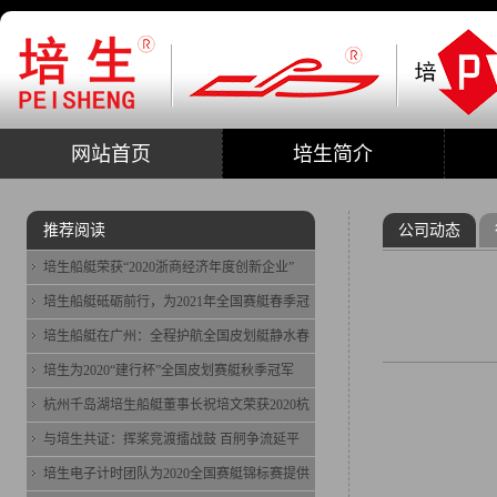
网站首页
培生简介
推荐阅读
公司动态
培生船艇荣获“2020浙商经济年度创新企业”
培生船艇砥砺前行，为2021年全国赛艇春季冠
培生船艇在广州：全程护航全国皮划艇静水春
培生为2020“建行杯”全国皮划赛艇秋季冠军
杭州千岛湖培生船艇董事长祝培文荣获2020杭
与培生共证：挥桨竞渡擂战鼓 百舸争流延平
培生电子计时团队为2020全国赛艇锦标赛提供